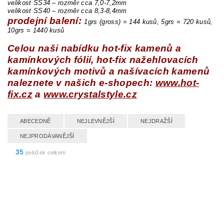
velikost SS34 – rozměr cca 7,0-7,2mm
velikost SS40 – rozměr cca 8,3-8,4mm
prodejní balení:
1grs (gross) = 144 kusů,
5grs = 720 kusů,
10grs = 1440 kusů
Celou naši nabídku hot-fix kamenů a
kamínkových fólií,
hot-fix nažehlovacích
kamínkových motivů a našívacích kamenů
naleznete v našich e-shopech:
www.hot-
fix.cz
a
www.crystalstyle.cz
ABECEDNĚ
NEJLEVNĚJŠÍ
NEJDRAŽŠÍ
NEJPRODÁVANĚJŠÍ
35
položek celkem