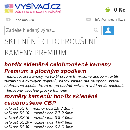
0 Kč
info@gmstechnik.cz
588 008 220
SKLENĚNÉ CELOBROUŠENÉ
KAMENY PREMIUM
hot-fix skleněné celobroušené kameny
Premium s plochým spodkem
- nažehlovací kameny na textil určené k trvalému zdobení textili,
textilních a bytových doplňků,
každý kámen má na spodní hraně
nízkotavné lepidlo, které se po nahřátí nataví a vsákne do podkladu
- broušeny všechny plošky kamene
rozměry kamenů: hot-fix skleněné
celobroušené CBP
velikost SS 6 – rozměr cca 1,9-2,1mm
velikost SS10 – rozměr cca 2,7-2,9mm
velikost SS16 – rozměr cca 3,8-4,0mm
velikost SS20 – rozměr cca 4,6-4,8mm
velikost SS30 – rozměr cca 6,2-6,3mm