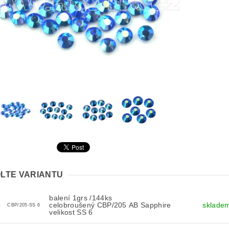
LTE VARIANTU
balení 1grs /144ks
celobroušený CBP/205 AB Sapphire
sklade
CBP/205-SS 6
velikost SS 6