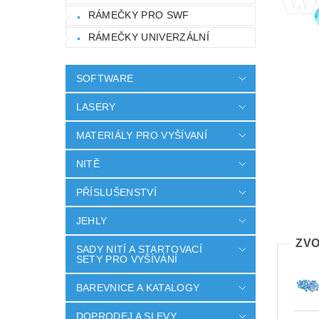
RÁMEČKY PRO SWF
RÁMEČKY UNIVERZÁLNÍ
SOFTWARE
LASERY
MATERIÁLY PRO VYŠÍVANÍ
NITĚ
PŘÍSLUŠENSTVÍ
JEHLY
ZVO
SADY NITÍ A STARTOVACÍ
SETY PRO VYŠÍVÁNÍ
BAREVNICE A KATALOGY
DOPRODEJ A SLEVY