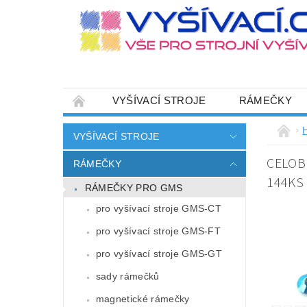
VYŠÍVACÍ STROJE
RÁMEČKY
JEHLY
SADY NITÍ A STARTOVACÍ SETY
VYŠÍVACÍ STROJE
HOT-FIX APLIKACE
ZAKÁZKOVÁ VÝRO
CELOB
RÁMEČKY
CENÍK DOPRAVY (NÁKLADŮ EXPEDICE) PLAT
144KS
RÁMEČKY PRO GMS
ZÁSADY OCHRANY OSOBNÍCH ÚDAJŮ
pro vyšívací stroje GMS-CT
pro vyšívací stroje GMS-FT
pro vyšívací stroje GMS-GT
sady rámečků
magnetické rámečky