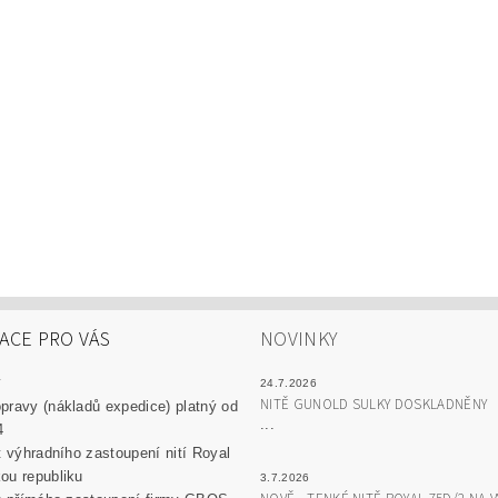
ACE PRO VÁS
NOVINKY
y
24.7.2026
NITĚ GUNOLD SULKY DOSKLADNĚNY
pravy (nákladů expedice) platný od
...
4
át výhradního zastoupení nití Royal
ou republiku
3.7.2026