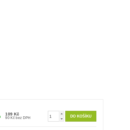
109 Kč
m
90 Kč bez DPH