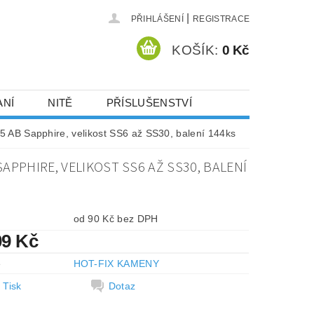
|
PŘIHLÁŠENÍ
REGISTRACE
KOŠÍK:
0 Kč
ANÍ
NITĚ
PŘÍSLUŠENSTVÍ
DEJ A SLEVY
HOT-FIX KAMENY
 AB Sapphire, velikost SS6 až SS30, balení 144ks
PPHIRE, VELIKOST SS6 AŽ SS30, BALENÍ
VYSIVACI.CZ
od 90 Kč bez DPH
09 Kč
e
HOT-FIX KAMENY
Tisk
Dotaz