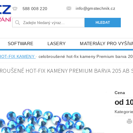
info@gmstechnik.cz
588 008 220
SOFTWARE
LASERY
MATERIÁLY PRO VYŠÍV
 PRO VYŠÍVÁNÍ
BAREVNICE A KATALOGY
DOPRO
HOT-FIX KAMENY
celobroušené hot-fix kameny Premium barva 205
BA, SLUŽBY
NAPIŠTE NÁM
KONTAKTY
ROUŠENÉ HOT-FIX KAMENY PREMIUM BARVA 205 AB SA
NÝ OD 6. 5.2024
OBCHODNÍ PODMÍNKY PRO E-SHOP 
Cena
od 1
Kategori