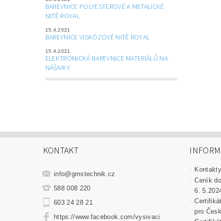
BAREVNICE POLYESTEROVÉ A METALICKÉ
NITĚ ROYAL
15.4.2021
BAREVNICE VISKÓZOVÉ NITĚ ROYAL
15.4.2021
ELEKTRONICKÁ BAREVNICE MATERIÁLŮ NA
NÁŠIVKY
KONTAKT
INFORM
Kontakt
info
@
gmstechnik.cz
Ceník do
588 008 220
6. 5.202
Certifik
603 24 28 21
pro Česk
https://www.facebook.com/vysivaci