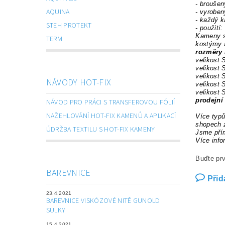
- brouše
AQUINA
- vyroben
- každý k
STEH PROTEKT
- použití:
Kameny se
TERM
kostýmy a
rozměry 
velikost
velikost
velikost
NÁVODY HOT-FIX
velikost
velikost
prodejní
NÁVOD PRO PRÁCI S TRANSFEROVOU FÓLIÍ
NAŽEHLOVÁNÍ HOT-FIX KAMENŮ A APLIKACÍ
Více typů
shopech 
ÚDRŽBA TEXTILU S HOT-FIX KAMENY
Jsme přím
Více info
Buďte prv
BAREVNICE
Přid
23.4.2021
BAREVNICE VISKÓZOVÉ NITĚ GUNOLD
SULKY
15.4.2021