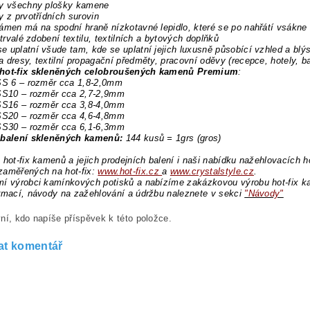
ny všechny plošky kamene
y z prvotřídních surovin
ámen má na spodní hraně nízkotavné lepidlo, které se po nahřátí vsákne
 trvalé zdobení textilu, textilních a bytových doplňků
 uplatní všude tam, kde se uplatní jejich luxusně působící vzhled a blý
 dresy, textilní propagační předměty, pracovní oděvy (recepce, hotely, b
hot-fix skleněných celobroušených kamenů Premium
:
 SS 6 – rozměr cca 1,8-2,0mm
 SS10 – rozměr cca 2,7-2,9mm
 SS16 – rozměr cca 3,8-4,0mm
 SS20 – rozměr cca 4,6-4,8mm
 SS30 – rozměr cca 6,1-6,3mm
 balení skleněných kamenů:
144 kusů = 1grs (gros)
 hot-fix kamenů a jejich prodejních balení i naši nabídku nažehlovacích h
zaměřených na hot-fix:
www.hot-fix.cz
a
www.crystalstyle.cz
.
í výrobci kamínkových potisků a nabízíme zakázkovou výrobu hot-fix ka
rmací, návody na zažehlování a údržbu naleznete v sekci
"Návody"
ní, kdo napíše příspěvek k této položce.
at komentář