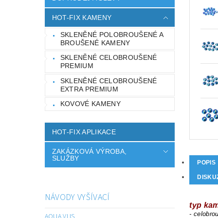
HOT-FIX KAMENY
SKLENĚNÉ POLOBROUŠENÉ A
BROUŠENÉ KAMENY
SKLENĚNÉ CELOBROUŠENÉ
PREMIUM
SKLENĚNÉ CELOBROUŠENÉ
EXTRA PREMIUM
KOVOVÉ KAMENY
HOT-FIX APLIKACE
ZAKÁZKOVÁ VÝROBA,
SLUŽBY
POPIS
DISKU
NÁVODY VYŠÍVACÍ
typ ka
- celobr
AQUA VLIS