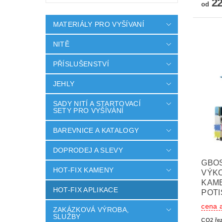
22
od
MATERIÁLY PRO VYŠÍVANÍ
NITĚ
PŘÍSLUŠENSTVÍ
JEHLY
SADY NITÍ A STARTOVACÍ
SETY PRO VYŠÍVÁNÍ
BAREVNICE A KATALOGY
DOPRODEJ A SLEVY
GBOS
HOT-FIX KAMENY
VÝKO
KAM
HOT-FIX APLIKACE
POT
cena 
ZAKÁZKOVÁ VÝROBA,
SLUŽBY
CO2 řez