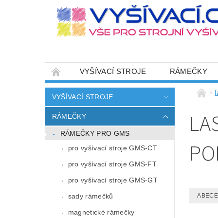
VYŠÍVACÍ STROJE
RÁMEČKY
JEHLY
SADY NITÍ A STARTOVACÍ SETY
VYŠÍVACÍ STROJE
HOT-FIX APLIKACE
ZAKÁZKOVÁ VÝRO
LA
RÁMEČKY
CENÍK DOPRAVY (NÁKLADŮ EXPEDICE) PLAT
RÁMEČKY PRO GMS
ZÁSADY OCHRANY OSOBNÍCH ÚDAJŮ
PO
pro vyšívací stroje GMS-CT
pro vyšívací stroje GMS-FT
pro vyšívací stroje GMS-GT
sady rámečků
ABEC
magnetické rámečky