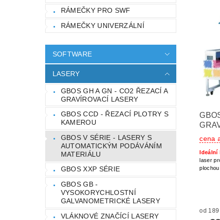
RÁMEČKY PRO SWF
RÁMEČKY UNIVERZÁLNÍ
SOFTWARE
LASERY
GBOS GH A GN - CO2 ŘEZACÍ A
GRAVÍROVACÍ LASERY
GBOS CCD - ŘEZACÍ PLOTRY S
GBOS
KAMEROU
GRAV
GBOS V SÉRIE - LASERY S
cena 
AUTOMATICKÝM PODÁVÁNÍM
Ideální
MATERIÁLU
laser pr
plocho
GBOS XXP SÉRIE
GBOS GB -
VYSOKORYCHLOSTNÍ
GALVANOMETRICKÉ LASERY
VLÁKNOVÉ ZNAČÍCÍ LASERY