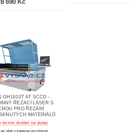
8 690 Kč
 GH1610T AT SCCD -
NNÝ ŘEZACÍ LASER S
EROU PRO ŘEZÁNÍ
ISKNUTÝCH MATERIÁLŮ
a termín dodání na dotaz
ací plotr s kamerou pro přesné