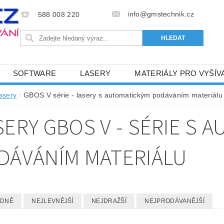
info@gmstechnik.cz
588 008 220
SOFTWARE
LASERY
MATERIÁLY PRO VYŠÍV
 PRO VYŠÍVÁNÍ
BAREVNICE A KATALOGY
DOPRO
lasery
GBOS V série - lasery s automatickým podáváním materiálu
BA, SLUŽBY
NAPIŠTE NÁM
KONTAKTY
SERY GBOS V - SÉRIE S 
NÝ OD 6. 5.2024
OBCHODNÍ PODMÍNKY PRO E-SHOP 
DÁVÁNÍM MATERIÁLU
EDNĚ
NEJLEVNĚJŠÍ
NEJDRAŽŠÍ
NEJPRODÁVANĚJŠÍ