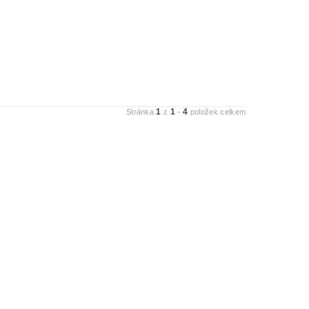
1
1
4
Stránka
z
-
položek celkem