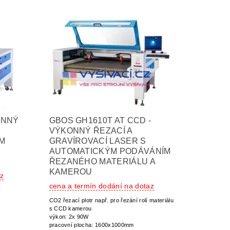
ONNÝ
GBOS GH1610T AT CCD -
VÝKONNÝ ŘEZACÍ A
ÝM
GRAVÍROVACÍ LASER S
O
AUTOMATICKÝM PODÁVÁNÍM
ŘEZANÉHO MATERIÁLU A
KAMEROU
az
cena a termín dodání na dotaz
CO2 řezací plotr např. pro řezání rolí materiálu
s CCD kamerou
výkon: 2x 90W
pracovní plocha: 1600x1000mm