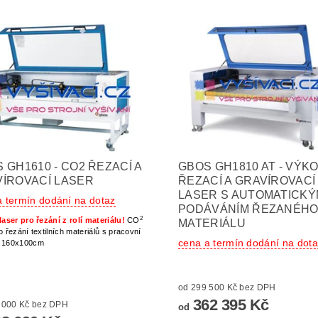
 GH1610 - CO2 ŘEZACÍ A
GBOS GH1810 AT - VÝK
ÍROVACÍ LASER
ŘEZACÍ A GRAVÍROVACÍ
LASER S AUTOMATICK
a termín dodání na dotaz
PODÁVÁNÍM ŘEZANÉH
2
 laser pro řezání z rolí materiálu!
CO
MATERIÁLU
o řezání textilních materiálů s pracovní
cena a termín dodání na dot
u 160x100cm
od 299 500 Kč bez DPH
362 395 Kč
od 189 000 Kč bez DPH
od