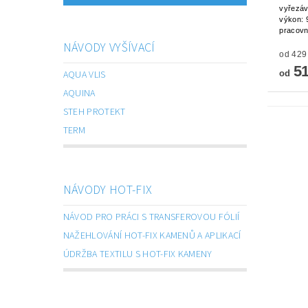
vyřezává
výkon: 
pracovn
NÁVODY VYŠÍVACÍ
51
AQUA VLIS
od
AQUINA
STEH PROTEKT
TERM
NÁVODY HOT-FIX
NÁVOD PRO PRÁCI S TRANSFEROVOU FÓLIÍ
NAŽEHLOVÁNÍ HOT-FIX KAMENŮ A APLIKACÍ
ÚDRŽBA TEXTILU S HOT-FIX KAMENY