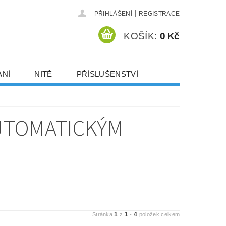
|
PŘIHLÁŠENÍ
REGISTRACE
KOŠÍK:
0 Kč
ANÍ
NITĚ
PŘÍSLUŠENSTVÍ
DEJ A SLEVY
HOT-FIX KAMENY
AUTOMATICKÝM
VYSIVACI.CZ
1
1
4
Stránka
z
-
položek celkem