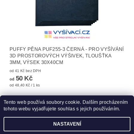
PUFFY PĚNA PUF255-3 ČERNÁ - PRO VYŠÍVÁNÍ
3D PROSTOROVÝCH VÝŠIVEK, TLOUŠŤKA
3MM, VÝSEK 30X40CM
od 41 Kč bez DPH
50 Kč
od
od 48,40 Kč / 1 ks
Tento web používá soubory cookie. Dalším procházením
tohoto webu vyjadřujete souhlas s jejich používáním.
Zboží.cz
|
Heureka.cz
|
Hot-fix.cz
|
Crystalstyle.cz
NASTAVENÍ
2026 ©
Vysivaci.cz
, všechna práva vyhrazena