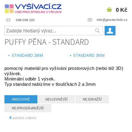
0 Kč
info@gmstechnik.cz
588 008 220
PUFFY PĚNA - STANDARD
STANDARD 2MM
STANDARD 3MM
pomocný materiál pro vyšívání prostorových (nebo též 3D)
výšivek.
Minimální odběr 1 výsek.
Typ standard nabízíme v tloušťkách 2 a 3mm
ABECEDNĚ
NEJLEVNĚJŠÍ
NEJDRAŽŠÍ
NEJPRODÁVANĚJŠÍ
4
položek celkem