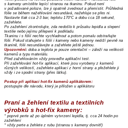
s kameny umístěte lepící stranou na tkaninu. Pokud není
v požadované poloze, lze ji opatrně zvednout a přemístit. Průhledná
fólie se během nažehlování nesundává, nažehluje se přes ni.
Nastavte tlak cca 2-3 bar, teplotu 170°C a dobu cca 18 sekund,
zažehlete.
Po zažehlení zkontrolujte, zda nedošlo k průsaku lepidla a slepení
textilie nebo jejímu přilepení k podkladu.
Tkaninu i s fólií nechte vychladnout a potom pomalu odstraňujte
fólii. Pokud stahujete s fólií i kameny nebo kameny nedrží pevně na
tkanině, fólii nesundávejte a zažehlete ještě jednou.
Upozornění
:
doba a teplota je pouze orientační – záleží na velikosti
kamenů a typu materiálu.
Před zažehlováním vždy proveďte aplikační test.
Při zažehlování hot-fix aplikací, které jsou vyrobeny z kamenů
různých velikostí, zažehlete aplikaci z horní strany a přežehlete ji
vždy i ze spodní strany (přes látku).
Postup při aplikaci hot-fix kamenů aplikátorem:
postupujte dle návodu, který je přiložen u aplikátoru
Praní a žehlení textilu a textilních
výrobků s hot-fix kameny:
* poprvé perte až po úplném vytvrzení lepidla, tj. cca 24 hodin po
zažehlení
* vždy perte a žehlete z rubu (stranou s kameny dovnitř)