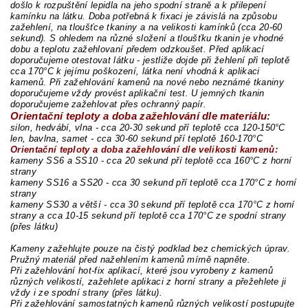
došlo k rozpuštění lepidla na jeho spodní straně a k přilepení
kamínku na látku. Doba potřebná k fixaci je závislá na způsobu
zažehlení, na tloušťce tkaniny a na velikosti kamínků (cca 20-60
sekund). S ohledem na různé složení a tloušťku tkanin je vhodné
dobu a teplotu zažehlovaní předem odzkoušet. Před aplikací
doporučujeme otestovat látku - jestliže dojde při žehlení při teplotě
cca 170°C k jejímu poškození, látka není vhodná k aplikaci
kamenů. Při zažehlování kamenů na nové nebo neznámé tkaniny
doporučujeme vždy provést aplikační test. U jemných tkanin
doporučujeme zažehlovat přes ochranný papír.
Orientační teploty a doba zažehlování dle materiálu:
silon, hedvábí, vlna - cca 20-30 sekund pří teplotě cca 120-150°C
len, bavlna, samet - cca 30-60 sekund pří teplotě 160-170°C
Orientační teploty a doba zažehlování dle velikosti kamenů:
kameny SS6 a SS10 - cca 20 sekund pří teplotě cca 160°C z horní
strany
kameny SS16 a SS20 - cca 30 sekund pří teplotě cca 170°C z horní
strany
kameny SS30 a větší - cca 30 sekund pří teplotě cca 170°C z horní
strany a cca 10-15 sekund pří teplotě cca 170°C ze spodní strany
(přes látku)
Kameny zažehlujte pouze na čistý podklad bez chemických úprav.
Pružný materiál před nažehlením kamenů mírně napněte.
Při zažehlování hot-fix aplikací, které jsou vyrobeny z kamenů
různých velikostí, zažehlete aplikaci z horní strany a přežehlete ji
vždy i ze spodní strany (přes látku).
Při zažehlování samostatných kamenů různých velikostí postupujte