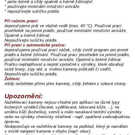
* perte šetrně a vždy opatrně a šetrně ždímejte!
* používejte minimální množství aviváže
* nepoužívejte sušičku prádla
Při ručním praní:
doporučujeme prát ve vlažné vodě (max. 40 °C). Používat prací
prostředek na jemné prádlo, používat minimální množství aviváže.
Opatrně a šetrně ždímat.
Nepoužívejte sušičku prádla.
Při praní v automatické pračce:
doporučujeme používat prací sáček, vždy zvolit program pro jemné
prádlo a šetrné ždímání. Používat prací prostředek na jemné prádlo,
používat minimální množství aviváže. Opatrně a šetrně ždímat.
Pračku nepřeplňovat a neprát společně s výrobky, které obsahují
ostré hrany, zipy atd. a mohou kameny poškodit či sedřít.
Nepoužívejte sušičku prádla.
Žehlení:
nikdy nežehlete přímo přes kameny, vždy žehlete z rubové strany.
Upozornění:
Nažehlovací kameny nejsou vhodné pro aplikaci na různé typy
kožených výrobků (řezaná, vydělávaná, lakovaná kůže ...), na
umělou kůži (koženku), semiš a málo nasákavé textilní výrobky
nebo na výrobky chemicky ošetřené - např. opatřené vodoodpudivou
úpravou.
Nedoporučuje se nažehlovat kameny na podklad, který je namáhán
v místě nalepení kamene v ohybu (např. obuv).