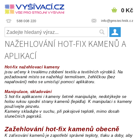
0 Kč
info@gmstechnik.cz
588 008 220
NAŽEHLOVÁNÍ HOT-FIX KAMENŮ A
APLIKACÍ
Hot-fix nažehlovací kameny
jsou určeny k trvalému zdobení textilu a textilních výrobků. Na
požadované místo se nažehlují termolisem, žehličkou (bez
napařování) nebo se umisťují pomocí aplikátoru.
Manipulace, skladování
S hot-fix aplikacemi i kameny šetrně manipulujte, nedotýkejte se
holou rukou spodní strany kamenů (lepidla). K manipulaci s kameny
používejte pinzetu.
Kameny skladujte v suchu, při pokojové teplotě, mimo dosah
slunečních paprsků.
Zažehlování hot-fix kamenů obecně
K zafixování kamenů je zapotřebí správné teploty, tlaku a doby, aby