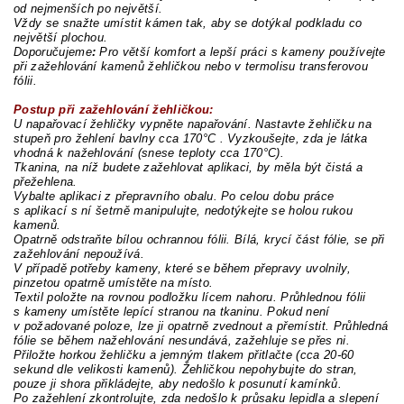
od nejmenších po největší.
Vždy se snažte umístit kámen tak, aby se dotýkal podkladu co
největší plochou.
Doporučujeme
:
Pro větší komfort a lepší práci s kameny používejte
při zažehlování kamenů žehličkou nebo v termolisu transferovou
fólii.
Postup při zažehlování žehličkou:
U napařovací žehličky vypněte napařování. Nastavte žehličku na
stupeň pro žehlení bavlny cca 170°C . Vyzkoušejte, zda je látka
vhodná k nažehlování (snese teploty cca 170°C).
Tkanina, na níž budete zažehlovat aplikaci, by měla být čistá a
přežehlena.
Vybalte aplikaci z přepravního obalu. Po celou dobu práce
s aplikací s ní šetrně manipulujte, nedotýkejte se holou rukou
kamenů.
Opatrně odstraňte bílou ochrannou fólii. Bílá, krycí část fólie, se při
zažehlování nepoužívá.
V případě potřeby kameny, které se během přepravy uvolnily,
pinzetou opatrně umístěte na místo.
Textil položte na rovnou podložku lícem nahoru. Průhlednou fólii
s kameny umístěte lepící stranou na tkaninu. Pokud není
v požadované poloze, lze ji opatrně zvednout a přemístit. Průhledná
fólie se během nažehlování nesundává, zažehluje se přes ni.
Přiložte horkou žehličku a jemným tlakem přitlačte (cca 20-60
sekund dle velikosti kamenů). Žehličkou nepohybujte do stran,
pouze ji shora přikládejte, aby nedošlo k posunutí kamínků.
Po zažehlení zkontrolujte, zda nedošlo k průsaku lepidla a slepení