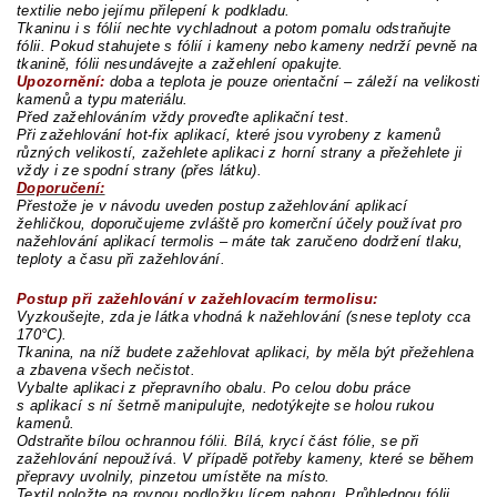
textilie nebo jejímu přilepení k podkladu.
Tkaninu i s fólií nechte vychladnout a potom pomalu odstraňujte
fólii. Pokud stahujete s fólií i kameny nebo kameny nedrží pevně na
tkanině, fólii nesundávejte a zažehlení opakujte.
Upozornění:
doba a teplota je pouze orientační – záleží na velikosti
kamenů a typu materiálu.
Před zažehlováním vždy proveďte aplikační test.
Při zažehlování hot-fix aplikací, které jsou vyrobeny z kamenů
různých velikostí, zažehlete aplikaci z horní strany a přežehlete ji
vždy i ze spodní strany (přes látku).
Doporučení:
Přestože je v návodu uveden postup zažehlování aplikací
žehličkou, doporučujeme zvláště pro komerční účely používat pro
nažehlování aplikací termolis – máte tak zaručeno dodržení tlaku,
teploty a času při zažehlování.
Postup při zažehlování v zažehlovacím termolisu:
Vyzkoušejte, zda je látka vhodná k nažehlování (snese teploty cca
170°C).
Tkanina, na níž budete zažehlovat aplikaci, by měla být přežehlena
a zbavena všech nečistot.
Vybalte aplikaci z přepravního obalu. Po celou dobu práce
s aplikací s ní šetrně manipulujte, nedotýkejte se holou rukou
kamenů.
Odstraňte bílou ochrannou fólii. Bílá, krycí část fólie, se při
zažehlování nepoužívá. V případě potřeby kameny, které se během
přepravy uvolnily, pinzetou umístěte na místo.
Textil položte na rovnou podložku lícem nahoru. Průhlednou fólii