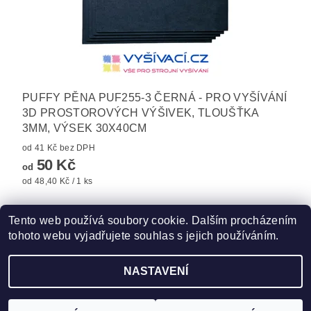
PUFFY PĚNA PUF255-3 ČERNÁ - PRO VYŠÍVÁNÍ
3D PROSTOROVÝCH VÝŠIVEK, TLOUŠŤKA
3MM, VÝSEK 30X40CM
od 41 Kč bez DPH
50 Kč
od
od 48,40 Kč / 1 ks
Tento web používá soubory cookie. Dalším procházením
tohoto webu vyjadřujete souhlas s jejich používáním.
Zboží.cz
|
Heureka.cz
|
Hot-fix.cz
|
Crystalstyle.cz
NASTAVENÍ
2026 ©
Vysivaci.cz
, všechna práva vyhrazena