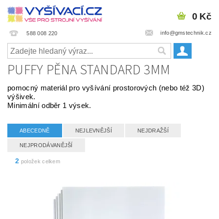
0 Kč
info@gmstechnik.cz
588 008 220
PUFFY PĚNA STANDARD 3MM
pomocný materiál pro vyšívání prostorových (nebo též 3D)
výšivek.
Minimální odběr 1 výsek.
ABECEDNĚ
NEJLEVNĚJŠÍ
NEJDRAŽŠÍ
NEJPRODÁVANĚJŠÍ
2
položek celkem