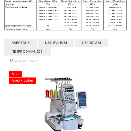
ABECEDNĚ
NEJLEVNĚJŠÍ
NEJDRAŽŠÍ
NEJPRODÁVANĚJŠÍ
13
položek celkem
Akce
ihned k dodání