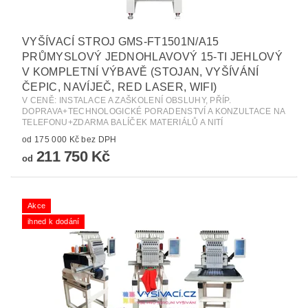
VYŠÍVACÍ STROJ GMS-FT1501N/A15
PRŮMYSLOVÝ JEDNOHLAVOVÝ 15-TI JEHLOVÝ
V KOMPLETNÍ VÝBAVĚ (STOJAN, VYŠÍVÁNÍ
ČEPIC, NAVÍJEČ, RED LASER, WIFI)
V CENĚ: INSTALACE A ZAŠKOLENÍ OBSLUHY, PŘÍP.
DOPRAVA+TECHNOLOGICKÉ PORADENSTVÍ A KONZULTACE NA
TELEFONU+ZDARMA BALÍČEK MATERIÁLŮ A NITÍ
od 175 000 Kč bez DPH
211 750 Kč
od
Akce
ihned k dodání