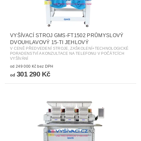
VYŠÍVACÍ STROJ GMS-FT1502 PRŮMYSLOVÝ
DVOUHLAVOVÝ 15-TI JEHLOVÝ
V CENĚ PŘEDVEDENÍ STROJE, ZAŠKOLENÍ+TECHNOLOGICKÉ
PORADENSTVÍ A KONZULTACE NA TELEFONU V POČÁTCÍCH
VYŠÍVÁNÍ
od 249 000 Kč bez DPH
301 290 Kč
od