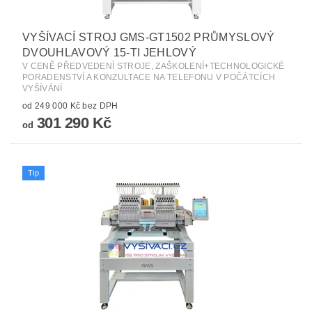
VYŠÍVACÍ STROJ GMS-GT1502 PRŮMYSLOVÝ
DVOUHLAVOVÝ 15-TI JEHLOVÝ
V CENĚ PŘEDVEDENÍ STROJE, ZAŠKOLENÍ+TECHNOLOGICKÉ
PORADENSTVÍ A KONZULTACE NA TELEFONU V POČÁTCÍCH
VYŠÍVÁNÍ
od 249 000 Kč bez DPH
301 290 Kč
od
Tip