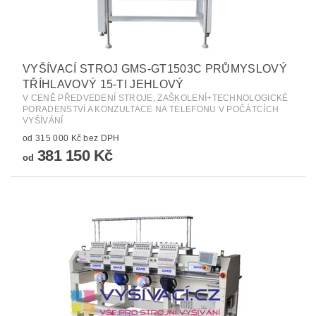
VYŠÍVACÍ STROJ GMS-GT1503C PRŮMYSLOVÝ
TŘÍHLAVOVÝ 15-TI JEHLOVÝ
V CENĚ PŘEDVEDENÍ STROJE, ZAŠKOLENÍ+TECHNOLOGICKÉ
PORADENSTVÍ A KONZULTACE NA TELEFONU V POČÁTCÍCH
VYŠÍVÁNÍ
od 315 000 Kč bez DPH
381 150 Kč
od