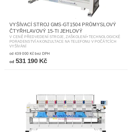
VYŠÍVACÍ STROJ GMS-GT1504 PRŮMYSLOVÝ
ČTYŘHLAVOVÝ 15-TI JEHLOVÝ
V CENĚ PŘEDVEDENÍ STROJE, ZAŠKOLENÍ+TECHNOLOGICKÉ
PORADENSTVÍ A KONZULTACE NA TELEFONU V POČÁTCÍCH
VYŠÍVÁNÍ
od 439 000 Kč bez DPH
531 190 Kč
od