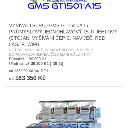
VYŠÍVACÍ STROJ GMS-GT1501/A15
PRŮMYSLOVÝ JEDNOHLAVOVÝ 15-TI JEHLOVÝ
(STOJAN, VYŠÍVÁNÍ ČEPIC, NAVÍJEČ, RED
LASER, WIFI)
V CENĚ INSTALACE, ZAŠKOLENÍ OBSLUHY, PŘÍP.
DOPRAVA+ZDARMA BALÍČEK MATERIÁLŮ A NITÍ
Původně:
199 650 Kč
Ušetříte
:
až 36 300 Kč (–18 %)
od 135 000 Kč bez DPH
163 350 Kč
od