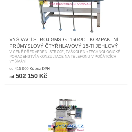
VYŠÍVACÍ STROJ GMS-GT1504/C - KOMPAKTNÍ
PRŮMYSLOVÝ ČTYŘHLAVOVÝ 15-TI JEHLOVÝ
V CENĚ PŘEDVEDENÍ STROJE, ZAŠKOLENÍ+TECHNOLOGICKÉ
PORADENSTVÍ A KONZULTACE NA TELEFONU V POČÁTCÍCH
VYŠÍVÁNÍ
od 415 000 Kč bez DPH
502 150 Kč
od