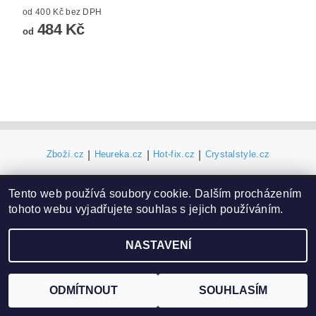
od 400 Kč bez DPH
484 Kč
od
Zboží.cz
|
Heureka.cz
|
Hot-fix.cz
|
Crystalstyle.cz
Tento web používá soubory cookie. Dalším procházením
2026 ©
Vysivaci.cz
, všechna práva vyhrazena
tohoto webu vyjadřujete souhlas s jejich používáním.
Vytvořil Shoptet
NASTAVENÍ
ODMÍTNOUT
SOUHLASÍM