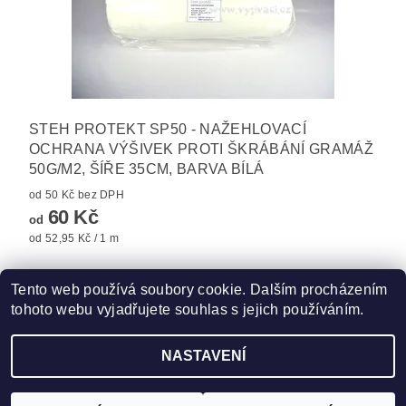
STEH PROTEKT SP50 - NAŽEHLOVACÍ
OCHRANA VÝŠIVEK PROTI ŠKRÁBÁNÍ GRAMÁŽ
50G/M2, ŠÍŘE 35CM, BARVA BÍLÁ
od 50 Kč bez DPH
60 Kč
od
od 52,95 Kč / 1 m
Tento web používá soubory cookie. Dalším procházením
tohoto webu vyjadřujete souhlas s jejich používáním.
Zboží.cz
|
Heureka.cz
|
Hot-fix.cz
|
Crystalstyle.cz
NASTAVENÍ
2026 ©
Vysivaci.cz
, všechna práva vyhrazena