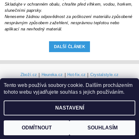
Skladujte v ochranném obalu, chraňte před vlhkem, vodou, horkem,
slunečními paprsky.
Neneseme žádnou odpovědnost za poškození materiálu způsobené
nesprávným způsobem zažehlení, nesprávnou teplotou nebo
aplikací na nevhodný materiál.
DALŠÍ ČLÁNEK
Zboží.cz
|
Heureka.cz
|
Hot-fix.cz
|
Crystalstyle.cz
Tento web používá soubory cookie. Dalším procházením
tohoto webu vyjadřujete souhlas s jejich používáním.
2026 ©
Vysivaci.cz
, všechna práva vyhrazena
Vytvořil Shoptet
NASTAVENÍ
ODMÍTNOUT
SOUHLASÍM