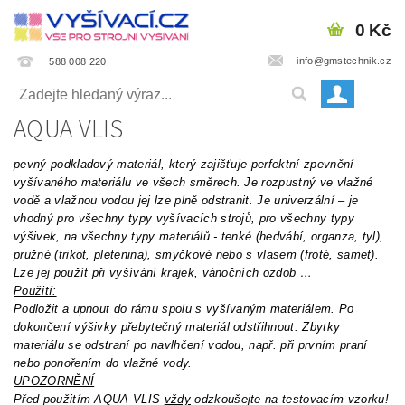
0 Kč
info@gmstechnik.cz
588 008 220
AQUA VLIS
pevný podkladový materiál, který zajišťuje perfektní zpevnění
vyšívaného materiálu ve všech směrech. Je rozpustný ve vlažné
vodě a vlažnou vodou jej lze plně odstranit. Je univerzální – je
vhodný pro všechny typy vyšívacích strojů, pro všechny typy
výšivek, na všechny typy materiálů - tenké (hedvábí, organza, tyl),
pružné (trikot, pletenina), smyčkové nebo s vlasem (froté, samet).
Lze jej použít při vyšívání krajek, vánočních ozdob …
Použití:
Podložit a upnout do rámu spolu s vyšívaným materiálem. Po
dokončení výšivky přebytečný materiál odstřihnout. Zbytky
materiálu se odstraní po navlhčení vodou, např. při prvním praní
nebo ponořením do vlažné vody.
UPOZORNĚNÍ
Před použitím AQUA VLIS
vždy
odzkoušejte na testovacím vzorku!