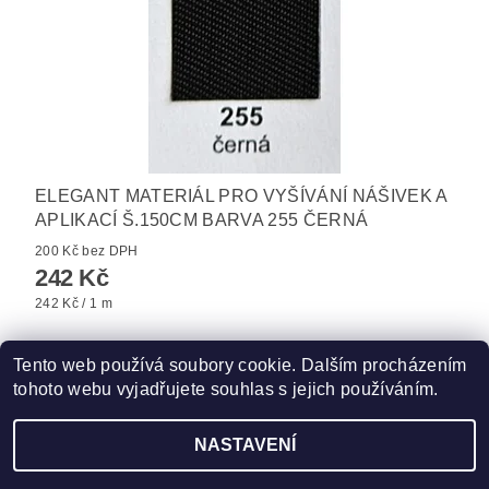
ELEGANT MATERIÁL PRO VYŠÍVÁNÍ NÁŠIVEK A
APLIKACÍ Š.150CM BARVA 255 ČERNÁ
200 Kč bez DPH
242 Kč
242 Kč / 1 m
Tento web používá soubory cookie. Dalším procházením
tohoto webu vyjadřujete souhlas s jejich používáním.
Zboží.cz
|
Heureka.cz
|
Hot-fix.cz
|
Crystalstyle.cz
NASTAVENÍ
2026 ©
Vysivaci.cz
, všechna práva vyhrazena