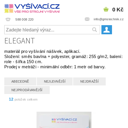
0 Kč
info@gmstechnik.cz
588 008 220
ELEGANT
materiál pro vyšívání nášivek, aplikací.
Složení: směs bavlna + polyester, gramáž: 255 g/m2, balení:
role - šířka 150 cm.
Prodej v metráži - minimální odběr: 1 metr od barvy.
ABECEDNĚ
NEJLEVNĚJŠÍ
NEJDRAŽŠÍ
NEJPRODÁVANĚJŠÍ
12
položek celkem