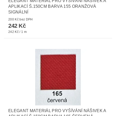
ELEGANT MATERIÁL PRO VYŠÍVÁNÍ NÁŠIVEK A
APLIKACÍ Š.150CM BARVA 155 ORANŽOVÁ
SIGNÁLNÍ
200 Kč bez DPH
242 Kč
242 Kč / 1 m
ELEGANT MATERIÁL PRO VYŠÍVÁNÍ NÁŠIVEK A