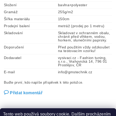
Složení
bavlna+polyester
Gramáž
255g/m2
Šířka materiálu
150cm
Prodejní balení
metráž (prodej po 1 metru)
Skladování
Skladovat v ochranném obalu,
chránit před vlhkem, vodou,
horkem, slunečními paprsky.
Doporučení
Před použitím vždy odzkoušet
na testovacím vzorku!
Dodavatel
vysivaci.cz - Fashion tuning,
s.r.o., Vrahovická 14, 796 01
Prostějov, ČR
E-mail
info@gmstechnik.cz
Buďte první, kdo napíše příspěvek k této položce.
Přidat komentář
Tento web používá soubory cookie. Dalším procházením