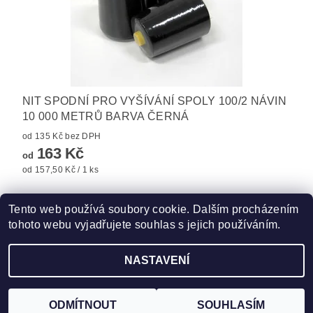
NIT SPODNÍ PRO VYŠÍVÁNÍ SPOLY 100/2 NÁVIN
10 000 METRŮ BARVA ČERNÁ
od 135 Kč bez DPH
163 Kč
od
od 157,50 Kč / 1 ks
Tento web používá soubory cookie. Dalším procházením
tohoto webu vyjadřujete souhlas s jejich používáním.
Zboží.cz
|
Heureka.cz
|
Hot-fix.cz
|
Crystalstyle.cz
NASTAVENÍ
2026 ©
Vysivaci.cz
, všechna práva vyhrazena
Vytvořil Shoptet
ODMÍTNOUT
SOUHLASÍM