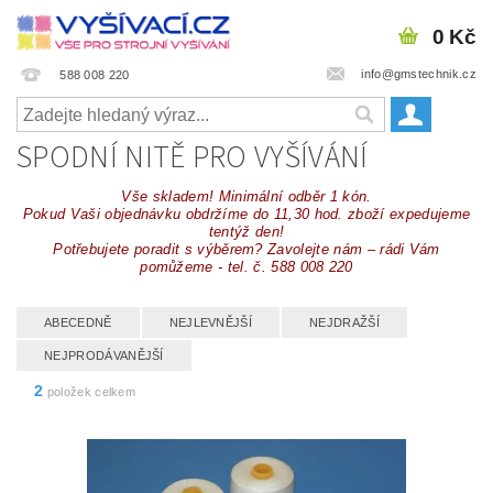
0 Kč
info@gmstechnik.cz
588 008 220
SPODNÍ NITĚ PRO VYŠÍVÁNÍ
Vše skladem! Minimální odběr 1 kón.
Pokud Vaši objednávku obdržíme do 11,30 hod. zboží expedujeme
tentýž den!
Potřebujete poradit s výběrem? Zavolejte nám – rádi Vám
pomůžeme -
tel. č. 588 008 220
ABECEDNĚ
NEJLEVNĚJŠÍ
NEJDRAŽŠÍ
NEJPRODÁVANĚJŠÍ
2
položek celkem