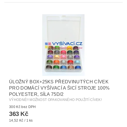
ÚLOŽNÝ BOX+25KS PŘEDVINUTÝCH CÍVEK
PRO DOMÁCÍ VYŠÍVACÍ A ŠICÍ STROJE 100%
POLYESTER, SÍLA 75D/2
VÝHODNÉ!! MOŽNOST OPAKOVANÉHO POUŽITÍ CÍVEK!
300 Kč bez DPH
363 Kč
14,52 Kč / 1 ks