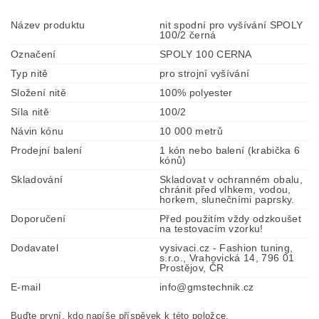
Název produktu
nit spodní pro vyšívání SPOLY
100/2 černá
Označení
SPOLY 100 CERNA
Typ nitě
pro strojní vyšívání
Složení nitě
100% polyester
Síla nitě
100/2
Návin kónu
10 000 metrů
Prodejní balení
1 kón nebo balení (krabička 6
kónů)
Skladování
Skladovat v ochranném obalu,
chránit před vlhkem, vodou,
horkem, slunečními paprsky.
Doporučení
Před použitím vždy odzkoušet
na testovacím vzorku!
Dodavatel
vysivaci.cz - Fashion tuning,
s.r.o., Vrahovická 14, 796 01
Prostějov, ČR
E-mail
info@gmstechnik.cz
Buďte první, kdo napíše příspěvek k této položce.