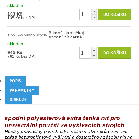
skladem
163 Kč
135 Kč bez DPH
6 kónů (krabička)
SPOLY 100 CERNA/ 6KONU
spodní nit černá
skladem
945 Kč
781 Kč bez DPH
POPIS
PARAMETRY
DISKUZE
spodní polyesterová extra tenká nit pro
univerzální použití ve vyšívacích strojích
Hladký pravidelný povrch niti s velmi malým průřezem niti
zajistí bezproblémové vyšívání a dostatečnou zásobu niti na