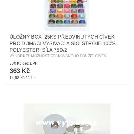
ÚLOŽNÝ BOX+25KS PŘEDVINUTÝCH CÍVEK
PRO DOMÁCÍ VYŠÍVACÍ A ŠICÍ STROJE 100%
POLYESTER, SÍLA 75D/2
VÝHODNÉ!! MOŽNOST OPAKOVANÉHO POUŽITÍ CÍVEK!
300 Kč bez DPH
363 Kč
14,52 Kč / 1 ks