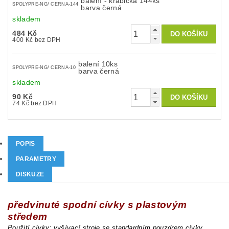
balení - krabička 144ks
SPOLYPRE-NG/ CERNA-144
barva černá
skladem
484 Kč
400 Kč bez DPH
balení 10ks
SPOLYPRE-NG/ CERNA-10
barva černá
skladem
90 Kč
74 Kč bez DPH
POPIS
PARAMETRY
DISKUZE
p
ředvinuté spodní cívky s plastovým
středem
Použití cívky: vyšívací stroje se standardním pouzdrem cívky