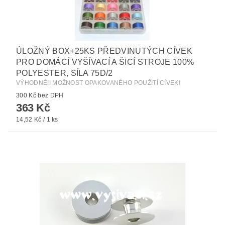
ÚLOŽNÝ BOX+25KS PŘEDVINUTÝCH CÍVEK
PRO DOMÁCÍ VYŠÍVACÍ A ŠICÍ STROJE 100%
POLYESTER, SÍLA 75D/2
VÝHODNÉ!! MOŽNOST OPAKOVANÉHO POUŽITÍ CÍVEK!
300 Kč bez DPH
363 Kč
14,52 Kč / 1 ks