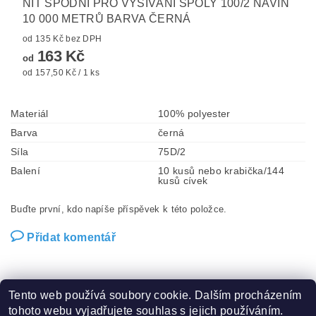
NIT SPODNÍ PRO VYŠÍVÁNÍ SPOLY 100/2 NÁVIN
10 000 METRŮ BARVA ČERNÁ
od 135 Kč bez DPH
163 Kč
od
od 157,50 Kč / 1 ks
Materiál
100% polyester
Barva
černá
Síla
75D/2
Balení
10 kusů nebo krabička/144
kusů cívek
Buďte první, kdo napíše příspěvek k této položce.
Přidat komentář
Tento web používá soubory cookie. Dalším procházením
tohoto webu vyjadřujete souhlas s jejich používáním.