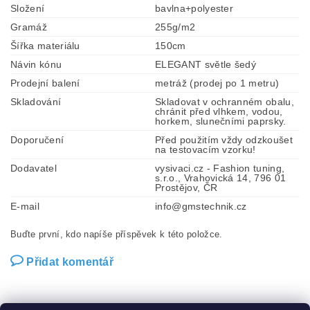
Složení
bavlna+polyester
Gramáž
255g/m2
Šířka materiálu
150cm
Návin kónu
ELEGANT světle šedý
Prodejní balení
metráž (prodej po 1 metru)
Skladování
Skladovat v ochranném obalu,
chránit před vlhkem, vodou,
horkem, slunečními paprsky.
Doporučení
Před použitím vždy odzkoušet
na testovacím vzorku!
Dodavatel
vysivaci.cz - Fashion tuning,
s.r.o., Vrahovická 14, 796 01
Prostějov, ČR
E-mail
info@gmstechnik.cz
Buďte první, kdo napíše příspěvek k této položce.
Přidat komentář