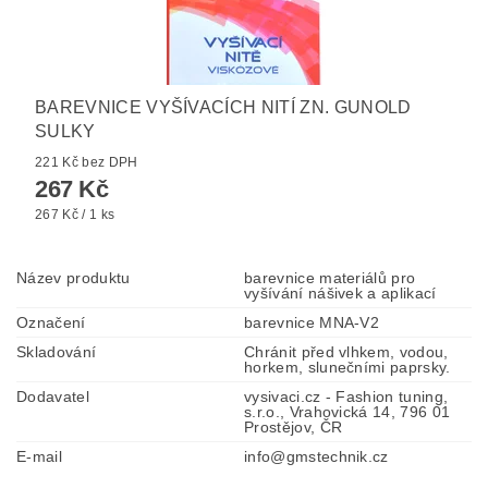
BAREVNICE VYŠÍVACÍCH NITÍ ZN. GUNOLD
SULKY
221 Kč bez DPH
267 Kč
267 Kč / 1 ks
Název produktu
barevnice materiálů pro
vyšívání nášivek a aplikací
Označení
barevnice MNA-V2
Skladování
Chránit před vlhkem, vodou,
horkem, slunečními paprsky.
Dodavatel
vysivaci.cz - Fashion tuning,
s.r.o., Vrahovická 14, 796 01
Prostějov, ČR
E-mail
info@gmstechnik.cz