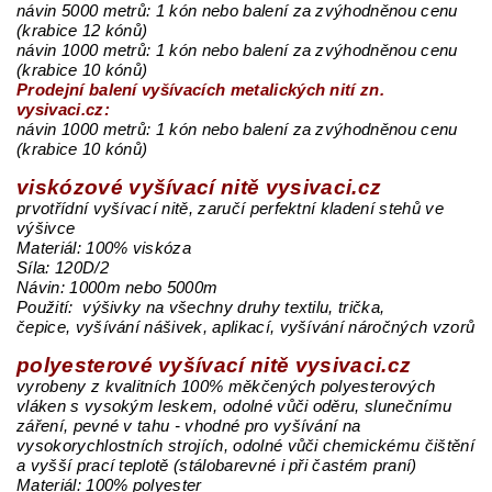
návin 5000 metrů: 1 kón nebo balení za zvýhodněnou cenu
(krabice 12 kónů)
návin 1000 metrů: 1 kón nebo balení za zvýhodněnou cenu
(krabice 10 kónů)
Prodejní balení vyšívacích metalických nití zn.
vysivaci.cz:
návin 1000 metrů: 1 kón nebo balení za zvýhodněnou cenu
(krabice 10 kónů)
viskózové vyšívací nitě vysivaci.cz
prvotřídní vyšívací nitě, zaručí perfektní kladení stehů ve
výšivce
Materiál: 100% viskóza
Síla: 120D/2
Návin: 1000m nebo 5000m
Použití: výšivky na všechny druhy textilu, trička,
čepice, vyšívání nášivek, aplikací, vyšívání náročných vzorů
polyesterové vyšívací nitě vysivaci.cz
vyrobeny z kvalitních 100% měkčených polyesterových
vláken s vysokým leskem, odolné vůči oděru, slunečnímu
záření, pevné v tahu - vhodné pro vyšívání na
vysokorychlostních strojích, odolné vůči chemickému čištění
a vyšší prací teplotě (stálobarevné i při častém praní)
Materiál: 100% polyester