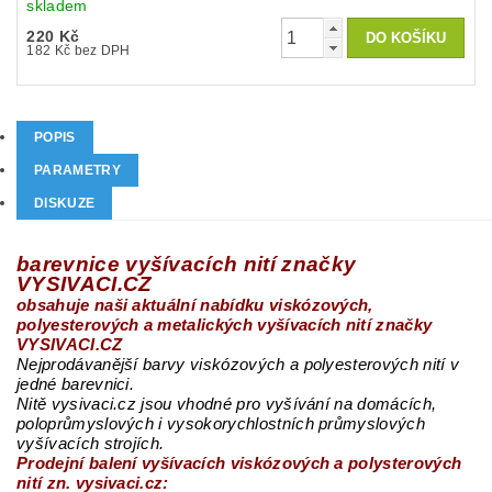
skladem
220 Kč
182 Kč bez DPH
POPIS
PARAMETRY
DISKUZE
barevnice vyšívacích nití značky
VYSIVACI.CZ
obsahuje naši aktuální nabídku viskózových,
polyesterových a metalických vyšívacích nití značky
VYSIVACI.CZ
Nejprodávanější barvy viskózových a polyesterových nití v
jedné barevnici.
Nitě vysivaci.cz jsou vhodné pro vyšívání na domácích,
poloprůmyslových i vysokorychlostních průmyslových
vyšívacích strojích.
Prodejní balení vyšívacích viskózových a polysterových
nití zn. vysivaci.cz: