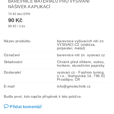
BAREVNICE MATERIÁLŮ PRO VYŠÍVÁNÍ
NÁŠIVEK A APLIKACÍ
74 Kč bez DPH
90 Kč
90 Kč / 1 ks
Název produktu
barevnice vyšívacích nití zn.
VYSIVACI.CZ (viskóza,
polyester, metal)
Označení
barevnice nití zn. vysivaci.cz
Skladování
Chránit před vlhkem, vodou,
horkem, slunečními paprsky.
Dodavatel
vysivaci.cz - Fashion tuning,
s.r.o., Vrahovická 14, 796 01
Prostějov, ČR
E-mail
info@gmstechnik.cz
Buďte první, kdo napíše příspěvek k této položce.
Přidat komentář