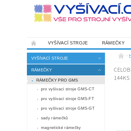
VYŠÍVACÍ STROJE
RÁMEČKY
JEHLY
SADY NITÍ A STARTOVACÍ SETY
VYŠÍVACÍ STROJE
HOT-FIX APLIKACE
ZAKÁZKOVÁ VÝRO
CELOB
RÁMEČKY
CENÍK DOPRAVY (NÁKLADŮ EXPEDICE) PLAT
144KS
RÁMEČKY PRO GMS
ZÁSADY OCHRANY OSOBNÍCH ÚDAJŮ
pro vyšívací stroje GMS-CT
pro vyšívací stroje GMS-FT
pro vyšívací stroje GMS-GT
sady rámečků
magnetické rámečky