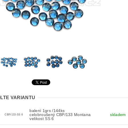
LTE VARIANTU
balení 1grs /144ks
celobroušený CBP/133 Montana
skladem
CBP/133-SS 6
velikost SS 6