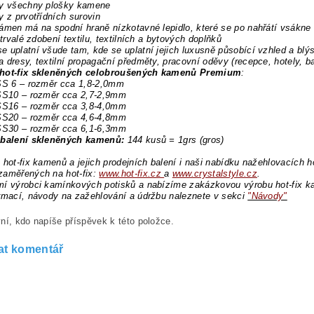
ny všechny plošky kamene
y z prvotřídních surovin
ámen má na spodní hraně nízkotavné lepidlo, které se po nahřátí vsákne
 trvalé zdobení textilu, textilních a bytových doplňků
 uplatní všude tam, kde se uplatní jejich luxusně působící vzhled a blý
 dresy, textilní propagační předměty, pracovní oděvy (recepce, hotely, b
hot-fix skleněných celobroušených kamenů Premium
:
 SS 6 – rozměr cca 1,8-2,0mm
 SS10 – rozměr cca 2,7-2,9mm
 SS16 – rozměr cca 3,8-4,0mm
 SS20 – rozměr cca 4,6-4,8mm
 SS30 – rozměr cca 6,1-6,3mm
 balení skleněných kamenů:
144 kusů = 1grs (gros)
 hot-fix kamenů a jejich prodejních balení i naši nabídku nažehlovacích h
zaměřených na hot-fix:
www.hot-fix.cz
a
www.crystalstyle.cz
.
í výrobci kamínkových potisků a nabízíme zakázkovou výrobu hot-fix ka
rmací, návody na zažehlování a údržbu naleznete v sekci
"Návody"
ní, kdo napíše příspěvek k této položce.
at komentář