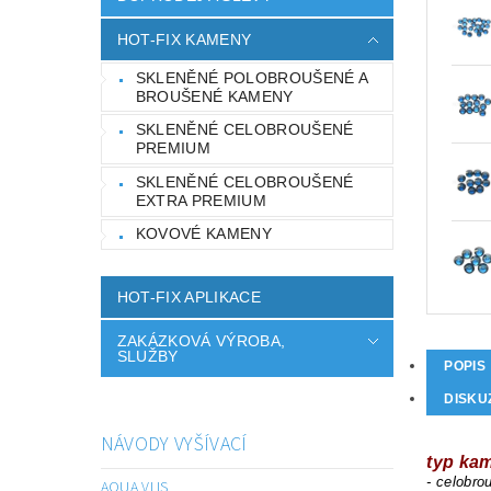
HOT-FIX KAMENY
SKLENĚNÉ POLOBROUŠENÉ A
BROUŠENÉ KAMENY
SKLENĚNÉ CELOBROUŠENÉ
PREMIUM
SKLENĚNÉ CELOBROUŠENÉ
EXTRA PREMIUM
KOVOVÉ KAMENY
HOT-FIX APLIKACE
ZAKÁZKOVÁ VÝROBA,
SLUŽBY
POPIS
DISKU
NÁVODY VYŠÍVACÍ
typ ka
- celobr
AQUA VLIS