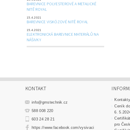
BAREVNICE POLYESTEROVÉ A METALICKÉ
NITĚ ROYAL
15.4.2021
BAREVNICE VISKÓZOVÉ NITĚ ROYAL
15.4.2021
ELEKTRONICKÁ BAREVNICE MATERIÁLŮ NA
NÁŠIVKY
KONTAKT
INFORM
Kontakt
info
@
gmstechnik.cz
Ceník do
588 008 220
6. 5.202
Certifik
603 24 28 21
pro Česk
https://www.facebook.com/vysivaci