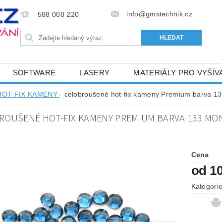
info@gmstechnik.cz
588 008 220
SOFTWARE
LASERY
MATERIÁLY PRO VYŠÍV
 PRO VYŠÍVÁNÍ
BAREVNICE A KATALOGY
DOPRO
HOT-FIX KAMENY
celobroušené hot-fix kameny Premium barva 13
BA, SLUŽBY
NAPIŠTE NÁM
KONTAKTY
ROUŠENÉ HOT-FIX KAMENY PREMIUM BARVA 133 MONT
NÝ OD 6. 5.2024
OBCHODNÍ PODMÍNKY PRO E-SHOP 
Cena
od 1
Kategori