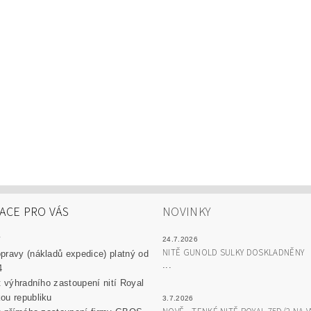
ACE PRO VÁS
NOVINKY
y
24.7.2026
NITĚ GUNOLD SULKY DOSKLADNĚNY
pravy (nákladů expedice) platný od
...
4
át výhradního zastoupení nití Royal
ou republiku
3.7.2026