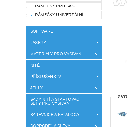
RÁMEČKY PRO SWF
RÁMEČKY UNIVERZÁLNÍ
SOFTWARE
LASERY
MATERIÁLY PRO VYŠÍVANÍ
NITĚ
PŘÍSLUŠENSTVÍ
JEHLY
ZVO
SADY NITÍ A STARTOVACÍ
SETY PRO VYŠÍVÁNÍ
BAREVNICE A KATALOGY
DOPRODEJ A SLEVY