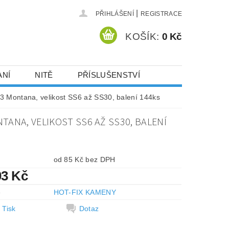
|
PŘIHLÁŠENÍ
REGISTRACE
KOŠÍK:
0 Kč
ANÍ
NITĚ
PŘÍSLUŠENSTVÍ
DEJ A SLEVY
HOT-FIX KAMENY
3 Montana, velikost SS6 až SS30, balení 144ks
ANA, VELIKOST SS6 AŽ SS30, BALENÍ
VYSIVACI.CZ
od 85 Kč bez DPH
03 Kč
e
HOT-FIX KAMENY
Tisk
Dotaz