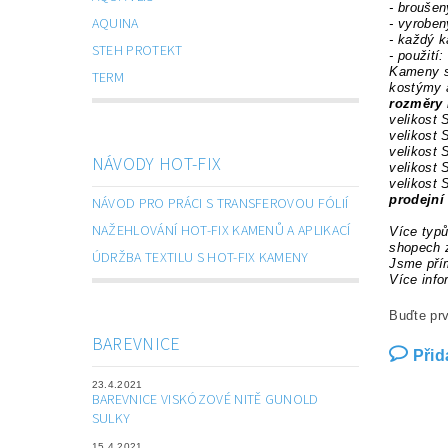
- brouše
AQUINA
- vyroben
- každý k
STEH PROTEKT
- použití:
Kameny se
TERM
kostýmy a
rozměry 
velikost
velikost
velikost
NÁVODY HOT-FIX
velikost
velikost
prodejní
NÁVOD PRO PRÁCI S TRANSFEROVOU FÓLIÍ
NAŽEHLOVÁNÍ HOT-FIX KAMENŮ A APLIKACÍ
Více typů
shopech 
ÚDRŽBA TEXTILU S HOT-FIX KAMENY
Jsme přím
Více info
Buďte prv
BAREVNICE
Přid
23.4.2021
BAREVNICE VISKÓZOVÉ NITĚ GUNOLD
SULKY
15.4.2021