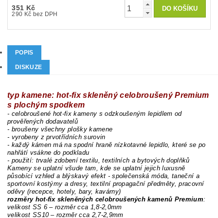
351 Kč
290 Kč bez DPH
POPIS
DISKUZE
typ kamene: hot-fix skleněný celobroušený Premium
s plochým spodkem
- celobroušené hot-fix kameny s odzkoušeným lepidlem od
prověřených dodavatelů
- broušeny všechny plošky kamene
- vyrobeny z prvotřídních surovin
- každý kámen má na spodní hraně nízkotavné lepidlo, které se po
nahřátí vsákne do podkladu
- použití: trvalé zdobení textilu, textilních a bytových doplňků
Kameny se uplatní všude tam, kde se uplatní jejich luxusně
působící vzhled a blýskavý efekt - společenská móda, taneční a
sportovní kostýmy a dresy, textilní propagační předměty, pracovní
oděvy (recepce, hotely, bary, kavárny)
rozměry hot-fix skleněných celobroušených kamenů Premium
:
velikost SS 6 – rozměr cca 1,8-2,0mm
velikost SS10 – rozměr cca 2,7-2,9mm