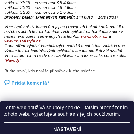
velikost SS16 – rozměr cca 3,8-4,0mm
velikost SS20 – rozměr cca 4,6-4,8mm
velikost SS30 – rozměr cca 6,1-6,3mm
prodejní balení skleněných kamenů:
144 kusů = 1grs (gros)
Více typů hot-fix kamenů a jejich prodejních balení i naši nabídku
nažehlovacích hot-fix kamínkových aplikací na textil naleznete v
našich e-shopech zaměřených na hot-fix:
www.hot-fix.cz
a
www.crystalstyle.cz
.
Jsme přímí výrobci kamínkových potisků a nabízíme zakázkovou
výrobu hot-fix kamínkových aplikací a log dle předloh zákazníků.
Více informací, návody na zažehlování a údržbu naleznete v sekci
"Návody"
Buďte první, kdo napíše příspěvek k této položce.
Přidat komentář
Tento web používá soubory cookie. Dalším procházením
tohoto webu vyjadřujete souhlas s jejich používáním.
Zboží.cz
|
Heureka.cz
|
Hot-fix.cz
|
Crystalstyle.cz
NASTAVENÍ