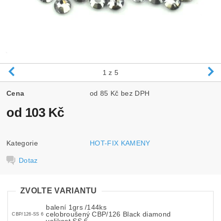
1
z 5
Cena
od 85 Kč bez DPH
od 103 Kč
Kategorie
HOT-FIX KAMENY
Dotaz
ZVOLTE VARIANTU
balení 1grs /144ks
celobroušený CBP/126 Black diamond
CBP/126-SS 6