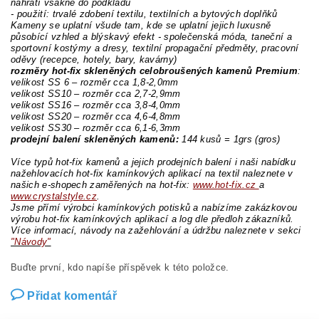
nahřátí vsákne do podkladu
- použití: trvalé zdobení textilu, textilních a bytových doplňků
Kameny se uplatní všude tam, kde se uplatní jejich luxusně
působící vzhled a blýskavý efekt - společenská móda, taneční a
sportovní kostýmy a dresy, textilní propagační předměty, pracovní
oděvy (recepce, hotely, bary, kavárny)
rozměry hot-fix skleněných celobroušených kamenů Premium
:
velikost SS 6 – rozměr cca 1,8-2,0mm
velikost SS10 – rozměr cca 2,7-2,9mm
velikost SS16 – rozměr cca 3,8-4,0mm
velikost SS20 – rozměr cca 4,6-4,8mm
velikost SS30 – rozměr cca 6,1-6,3mm
prodejní balení skleněných kamenů:
144 kusů = 1grs (gros)
Více typů hot-fix kamenů a jejich prodejních balení i naši nabídku
nažehlovacích hot-fix kamínkových aplikací na textil naleznete v
našich e-shopech zaměřených na hot-fix:
www.hot-fix.cz
a
www.crystalstyle.cz
.
Jsme přímí výrobci kamínkových potisků a nabízíme zakázkovou
výrobu hot-fix kamínkových aplikací a log dle předloh zákazníků.
Více informací, návody na zažehlování a údržbu naleznete v sekci
"Návody"
Buďte první, kdo napíše příspěvek k této položce.
Přidat komentář