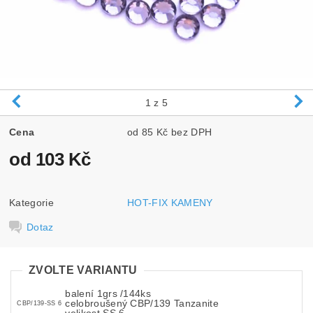
1
z 5
Cena
od 85 Kč bez DPH
od 103 Kč
Kategorie
HOT-FIX KAMENY
Dotaz
ZVOLTE VARIANTU
balení 1grs /144ks
celobroušený CBP/139 Tanzanite
CBP/139-SS 6