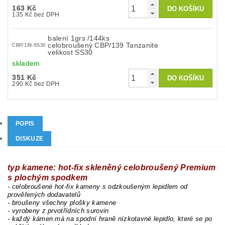
163 Kč
135 Kč bez DPH
balení 1grs /144ks
celobroušený CBP/139 Tanzanite
CBP/139-SS30
velikost SS30
skladem
351 Kč
290 Kč bez DPH
POPIS
DISKUZE
typ kamene: hot-fix skleněný celobroušený Premium
s plochým spodkem
- celobroušené hot-fix kameny s odzkoušeným lepidlem od
prověřených dodavatelů
- broušeny všechny plošky kamene
- vyrobeny z prvotřídních surovin
- každý kámen má na spodní hraně nízkotavné lepidlo, které se po