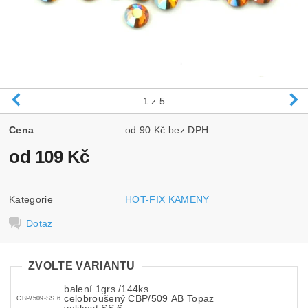
1
z 5
Cena
od 90 Kč bez DPH
od 109 Kč
Kategorie
HOT-FIX KAMENY
Dotaz
ZVOLTE VARIANTU
balení 1grs /144ks
celobroušený CBP/509 AB Topaz
CBP/509-SS 6