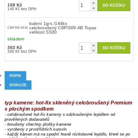
169 Kč
140 Kč bez DPH
balení 1grs /144ks
celobroušený CBP/509 AB Topaz
CBP/509-SS30
velikost SS30
skladem
363 Kč
300 Kč bez DPH
POPIS
DISKUZE
typ kamene: hot-fix skleněný celobroušený Premium
s plochým spodkem
- celobroušené hot-fix kameny s odzkoušeným lepidlem od
prověřených dodavatelů
- broušeny všechny plošky kamene
- vyrobeny z prvotřídních surovin
- každý kámen má na spodní hraně nízkotavné lepidlo, které se po