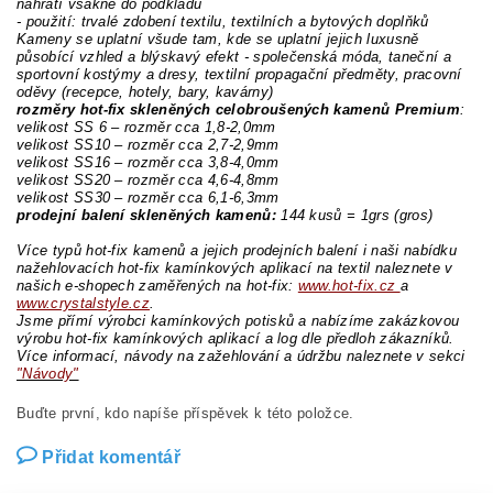
nahřátí vsákne do podkladu
- použití: trvalé zdobení textilu, textilních a bytových doplňků
Kameny se uplatní všude tam, kde se uplatní jejich luxusně
působící vzhled a blýskavý efekt - společenská móda, taneční a
sportovní kostýmy a dresy, textilní propagační předměty, pracovní
oděvy (recepce, hotely, bary, kavárny)
rozměry hot-fix skleněných celobroušených kamenů Premium
:
velikost SS 6 – rozměr cca 1,8-2,0mm
velikost SS10 – rozměr cca 2,7-2,9mm
velikost SS16 – rozměr cca 3,8-4,0mm
velikost SS20 – rozměr cca 4,6-4,8mm
velikost SS30 – rozměr cca 6,1-6,3mm
prodejní balení skleněných kamenů:
144 kusů = 1grs (gros)
Více typů hot-fix kamenů a jejich prodejních balení i naši nabídku
nažehlovacích hot-fix kamínkových aplikací na textil naleznete v
našich e-shopech zaměřených na hot-fix:
www.hot-fix.cz
a
www.crystalstyle.cz
.
Jsme přímí výrobci kamínkových potisků a nabízíme zakázkovou
výrobu hot-fix kamínkových aplikací a log dle předloh zákazníků.
Více informací, návody na zažehlování a údržbu naleznete v sekci
"Návody"
Buďte první, kdo napíše příspěvek k této položce.
Přidat komentář