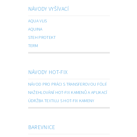
NÁVODY VYŠÍVACÍ
AQUA VLIS
AQUINA
STEH PROTEKT
TERM
NÁVODY HOT-FIX
NÁVOD PRO PRÁCI S TRANSFEROVOU FÓLIÍ
NAŽEHLOVÁNÍ HOT-FIX KAMENŮ A APLIKACÍ
ÚDRŽBA TEXTILU S HOT-FIX KAMENY
BAREVNICE