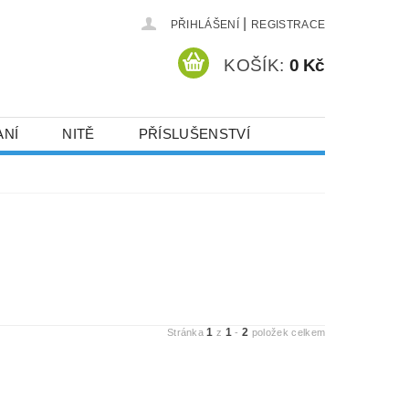
|
PŘIHLÁŠENÍ
REGISTRACE
KOŠÍK:
0 Kč
ANÍ
NITĚ
PŘÍSLUŠENSTVÍ
DEJ A SLEVY
HOT-FIX KAMENY
VYSIVACI.CZ
1
1
2
Stránka
z
-
položek celkem