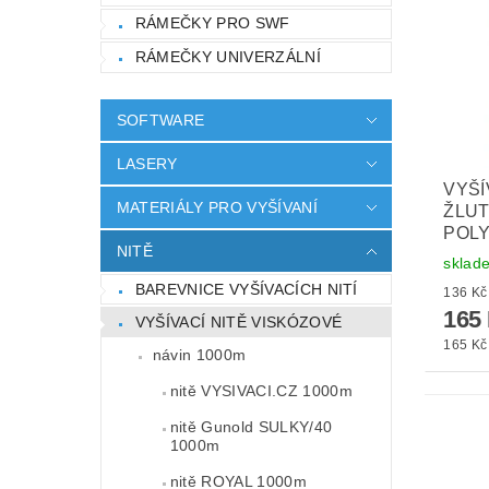
RÁMEČKY PRO SWF
RÁMEČKY UNIVERZÁLNÍ
SOFTWARE
LASERY
VYŠÍ
MATERIÁLY PRO VYŠÍVANÍ
ŽLUT
POL
NITĚ
sklad
BAREVNICE VYŠÍVACÍCH NITÍ
165
VYŠÍVACÍ NITĚ VISKÓZOVÉ
165 Kč 
návin 1000m
nitě VYSIVACI.CZ 1000m
nitě Gunold SULKY/40
1000m
nitě ROYAL 1000m