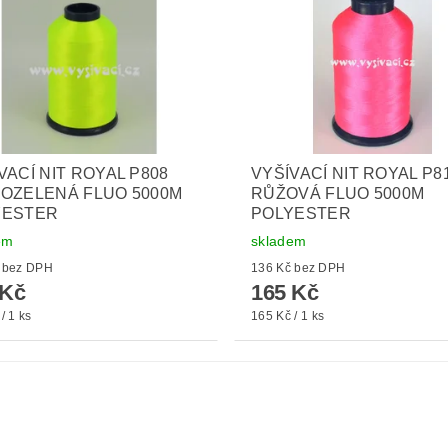
VACÍ NIT ROYAL P808
VYŠÍVACÍ NIT ROYAL P8
OZELENÁ FLUO 5000M
RŮŽOVÁ FLUO 5000M
YESTER
POLYESTER
em
skladem
136 Kč bez DPH
136 Kč bez DPH
 Kč
165 Kč
/ 1 ks
165 Kč / 1 ks