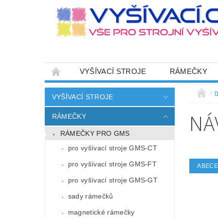
VYŠÍVACÍ STROJE
RÁMEČKY
JEHLY
SADY NITÍ A STARTOVACÍ SETY
n
VYŠÍVACÍ STROJE
HOT-FIX APLIKACE
ZAKÁZKOVÁ VÝRO
NÁ
RÁMEČKY
CENÍK DOPRAVY (NÁKLADŮ EXPEDICE) PLAT
RÁMEČKY PRO GMS
ZÁSADY OCHRANY OSOBNÍCH ÚDAJŮ
pro vyšívací stroje GMS-CT
pro vyšívací stroje GMS-FT
ABEC
pro vyšívací stroje GMS-GT
sady rámečků
magnetické rámečky