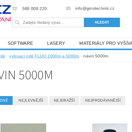
info@gmstechnik.cz
588 008 220
SOFTWARE
LASERY
MATERIÁLY PRO VYŠÍV
 PRO VYŠÍVÁNÍ
BAREVNICE A KATALOGY
DOPRO
itě
vyšívací nitě FLUO 1000m a 5000m
návin 5000m
BA, SLUŽBY
NAPIŠTE NÁM
KONTAKTY
VIN 5000M
NÝ OD 6. 5.2024
OBCHODNÍ PODMÍNKY PRO E-SHOP 
EDNĚ
NEJLEVNĚJŠÍ
NEJDRAŽŠÍ
NEJPRODÁVANĚJŠÍ