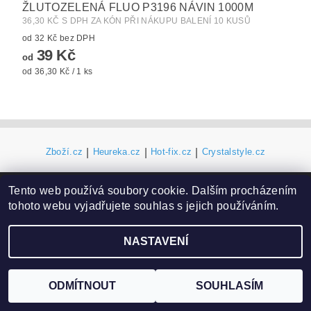
ŽLUTOZELENÁ FLUO P3196 NÁVIN 1000M
36,30 KČ S DPH ZA KÓN PŘI NÁKUPU BALENÍ 10 KUSŮ
od 32 Kč bez DPH
39 Kč
od
od 36,30 Kč / 1 ks
Zboží.cz
|
Heureka.cz
|
Hot-fix.cz
|
Crystalstyle.cz
Tento web používá soubory cookie. Dalším procházením
2026 ©
Vysivaci.cz
, všechna práva vyhrazena
tohoto webu vyjadřujete souhlas s jejich používáním.
Vytvořil Shoptet
NASTAVENÍ
ODMÍTNOUT
SOUHLASÍM