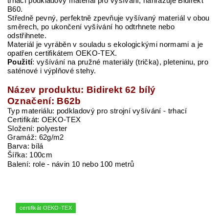
trhací podkladový materiál pro vyšívání, nahrazuje Bidirekt
B60.
Středně pevný, perfektně zpevňuje vyšívaný materiál v obou
směrech, po ukončení vyšívání ho odtrhnete nebo
odstřihnete.
Materiál je vyráběn v souladu s ekologickými normami a je
opatřen certifikátem OEKO-TEX.
Použití
: vyšívání na pružné materiály (trička), pleteninu, pro
saténové i výplňové stehy.
Název produktu: Bidirekt 62 bílý
Označení: B62b
Typ materiálu: podkladový pro strojní vyšívání - trhací
Certifikát: OEKO-TEX
Složení: polyester
Gramáž: 62g/m2
Barva: bílá
Šířka: 100cm
Balení: role - návin 10 nebo 100 metrů
certifikát OEKO-TEX