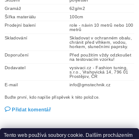
Gramáž
62g/m2
Šířka materiálu
100cm
Prodejní balení
role - návin 10 metrů nebo 100
metrů
Skladování
Skladovat v ochranném obalu,
chránit před vlhkem, vodou,
horkem, slunečními paprsky.
Doporučení
Před použitím vždy odzkoušet
na testovacím vzorku!
Dodavatel
vysivaci.cz - Fashion tuning,
s.r.o., Vrahovická 14, 796 01
Prostějov, ČR
E-mail
info@gmstechnik.cz
Buďte první, kdo napíše příspěvek k této položce.
Přidat komentář
Tento web používá soubory cookie. Dalším procházením