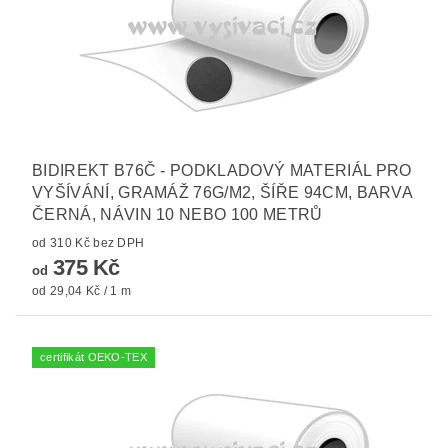
BIDIREKT B76Č - PODKLADOVÝ MATERIÁL PRO
VYŠÍVÁNÍ, GRAMÁŽ 76G/M2, ŠÍŘE 94CM, BARVA
ČERNÁ, NÁVIN 10 NEBO 100 METRŮ
od 310 Kč bez DPH
375 Kč
od
od 29,04 Kč / 1 m
certifikát OEKO-TEX