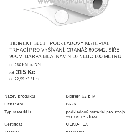
BIDIREKT B60B - PODKLADOVÝ MATERIÁL
TRHACÍ PRO VYŠÍVÁNÍ, GRAMÁŽ 60G/M2, ŠÍŘE
90CM, BARVA BÍLÁ, NÁVIN 10 NEBO 100 METRŮ
od 260 Kč bez DPH
315 Kč
od
od 22,99 Kč / 1 m
Název produktu
Bidirekt 62 bílý
Označení
B62b
Typ materiálu
podkladový materiál pro strojní
vyšívání - trhací
Certifikát
OEKO-TEX
Složení
polyester