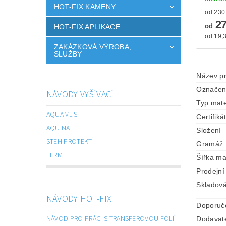
HOT-FIX KAMENY
27
od
HOT-FIX APLIKACE
od 19,3
ZAKÁZKOVÁ VÝROBA,
SLUŽBY
Název p
Označen
NÁVODY VYŠÍVACÍ
Typ mate
AQUA VLIS
Certifiká
AQUINA
Složení
STEH PROTEKT
Gramáž
TERM
Šířka ma
Prodejní
Skladová
NÁVODY HOT-FIX
Doporuč
NÁVOD PRO PRÁCI S TRANSFEROVOU FÓLIÍ
Dodavat