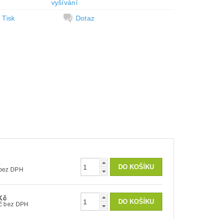
vyšívání
Tisk
Dotaz
č
260 Kč bez DPH
Kč
1 900 Kč bez DPH