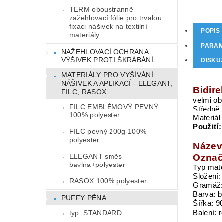
TERM oboustranně
zažehlovací fólie pro trvalou
fixaci nášivek na textilní
POPIS
materiály
PARA
NAŽEHLOVACÍ OCHRANA
VÝŠIVEK PROTI ŠKRÁBÁNÍ
DISKU
MATERIÁLY PRO VYŠÍVÁNÍ
NÁŠIVEK A APLIKACÍ - ELEGANT,
Bidire
FILC, RASOX
velmi ob
FILC EMBLÉMOVÝ PEVNÝ
Středně 
100% polyester
Materiál
Použití:
FILC pevný 200g 100%
polyester
Název 
Označ
ELEGANT směs
bavlna+polyester
Typ mate
Složení:
RASOX 100% polyester
Gramáž:
Barva: b
PUFFY PĚNA
Šířka: 
typ: STANDARD
Balení: 