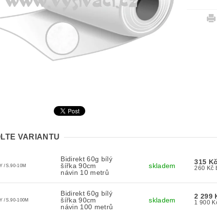
LTE VARIANTU
Bidirekt 60g bílý
315 K
šířka 90cm
skladem
Y /S.90-10M
návin 10 metrů
Bidirekt 60g bílý
2 299 
šířka 90cm
skladem
Y /S.90-100M
návin 100 metrů