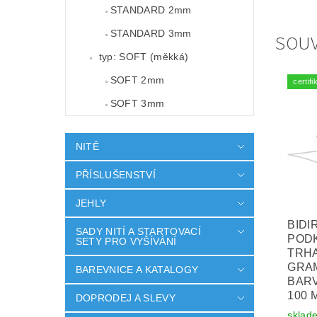
STANDARD 2mm
STANDARD 3mm
SOUV
typ: SOFT (měkká)
SOFT 2mm
certi
SOFT 3mm
NITĚ
PŘÍSLUŠENSTVÍ
JEHLY
BIDI
SADY NITÍ A STARTOVACÍ
POD
SETY PRO VYŠÍVÁNÍ
TRHA
GRAM
BAREVNICE A KATALOGY
BARV
100 
DOPRODEJ A SLEVY
sklad