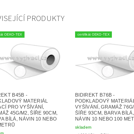
ISEJÍCÍ PRODUKTY
fikát OEKO-TEX
certifikát OEKO-TEX
REKT B45B -
BIDIREKT B76B -
KLADOVÝ MATERIÁL
PODKLADOVÝ MATERIÁ
CÍ PRO VYŠÍVÁNÍ,
VYŠÍVÁNÍ, GRAMÁŽ 76G/
ÁŽ 45G/M2, ŠÍŘE 90CM,
ŠÍŘE 93CM, BARVA BÍLÁ
A BÍLÁ, NÁVIN 10 NEBO
NÁVIN 10 NEBO 100 ME
METRŮ
skladem
em