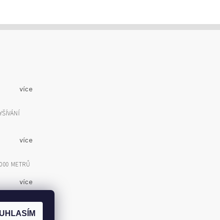
více
YŠÍVÁNÍ
více
5000 METRŮ
více
IT VÍCE
UHLASÍM