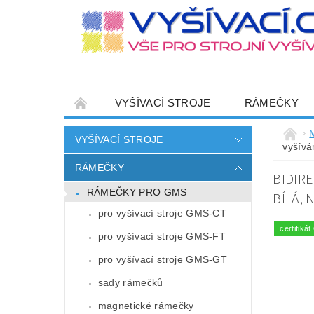
VYŠÍVACÍ STROJE
RÁMEČKY
JEHLY
SADY NITÍ A STARTOVACÍ SETY
VYŠÍVACÍ STROJE
vyšívá
HOT-FIX APLIKACE
ZAKÁZKOVÁ VÝRO
RÁMEČKY
BIDIRE
CENÍK DOPRAVY (NÁKLADŮ EXPEDICE) PLAT
RÁMEČKY PRO GMS
BÍLÁ, 
ZÁSADY OCHRANY OSOBNÍCH ÚDAJŮ
pro vyšívací stroje GMS-CT
certifik
pro vyšívací stroje GMS-FT
pro vyšívací stroje GMS-GT
sady rámečků
magnetické rámečky