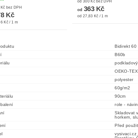
od 300 Kč bez DPH
363 Kč
od 230 Kč bez DPH
od
8 Kč
od 27,83 Kč / 1 m
6 Kč / 1 m
roduktu
Bidirekt 60 
í
B60b
riálu
podkladový 
t
OEKO-TEX
polyester
60g/m2
teriálu
90cm
 balení
role - náv
ní
Skladovat 
horkem, sl
ení
Před použi
el
vysivaci.cz
Prostějov,