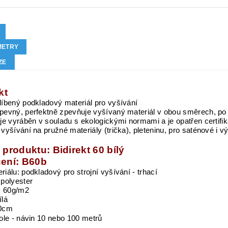
METRY
ZE
kt
líbený podkladový materiál pro vyšívání
pevný, perfektně zpevňuje vyšívaný materiál v obou směrech, po 
 je vyráběn v souladu s ekologickými normami a je opatřen cert
vyšívání na pružné materiály (trička), pleteninu, pro saténové i v
produktu: Bidirekt 60 bílý
ení: B60b
riálu: podkladový pro strojní vyšívání - trhací
 polyester
 60g/m2
ílá
90cm
role - návin 10 nebo 100 metrů