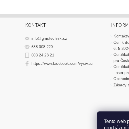
KONTAKT
INFORM
Kontakt
info
@
gmstechnik.cz
Ceník do
588 008 220
6. 5.202
Certifik
603 24 28 21
pro Česk
https://www.facebook.com/vysivaci
Certifik
Laser pr
Obchodní
Zásady o
Tento web p
procházením