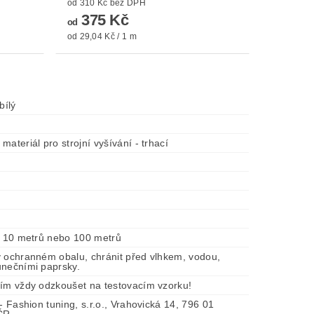
od 310 Kč bez DPH
375 Kč
od
od 29,04 Kč / 1 m
bílý
materiál pro strojní vyšívání - trhací
in 10 metrů nebo 100 metrů
v ochranném obalu, chránit před vlhkem, vodou,
unečními paprsky.
tím vždy odzkoušet na testovacím vzorku!
 - Fashion tuning, s.r.o., Vrahovická 14, 796 01
 ČR