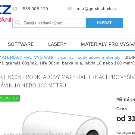
info@gmstechnik.cz
588 008 220
SOFTWARE
LASERY
MATERIÁLY PRO VYŠÍV
 PRO VYŠÍVÁNÍ
BAREVNICE A KATALOGY
DOPRO
MATERIÁLY PRO VYŠÍVANÍ
vlizelíny - podkladové materiály
BIDIR
ní, gramáž 60g/m2, šíře 90cm, barva bílá, návin 10 nebo 100 metrů
BA, SLUŽBY
NAPIŠTE NÁM
KONTAKTY
KT B60B - PODKLADOVÝ MATERIÁL TRHACÍ PRO VYŠÍV
NÝ OD 6. 5.2024
OBCHODNÍ PODMÍNKY PRO E-SHOP 
NÁVIN 10 NEBO 100 METRŮ
át OEKO-TEX
Měrná c
Cena
od 3
Kategori