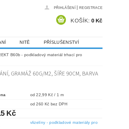
|
PŘIHLÁŠENÍ
REGISTRACE
KOŠÍK:
0 Kč
ANÍ
NITĚ
PŘÍSLUŠENSTVÍ
DEJ A SLEVY
HOT-FIX KAMENY
EKT B60b - podkladový materiál trhací pro
ÁNÍ, GRAMÁŽ 60G/M2, ŠÍŘE 90CM, BARVA
VYSIVACI.CZ
ena
od 22,99 Kč / 1 m
od 260 Kč bez DPH
15 Kč
vlizelíny - podkladové materiály pro
e