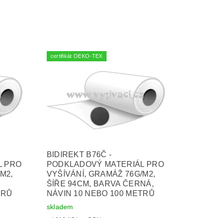
certifikát OEKO-TEX
BIDIREKT B76Č -
L PRO
PODKLADOVÝ MATERIÁL PRO
M2,
VYŠÍVÁNÍ, GRAMÁŽ 76G/M2,
,
ŠÍŘE 94CM, BARVA ČERNÁ,
TRŮ
NÁVIN 10 NEBO 100 METRŮ
skladem