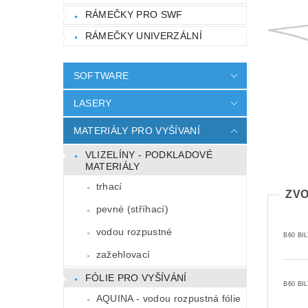
RÁMEČKY PRO SWF
RÁMEČKY UNIVERZÁLNÍ
SOFTWARE
LASERY
MATERIÁLY PRO VYŠÍVANÍ
VLIZELÍNY - PODKLADOVÉ
MATERIÁLY
trhací
ZVO
pevné (stříhací)
vodou rozpustné
B60 BIL
zažehlovací
FÓLIE PRO VYŠÍVÁNÍ
B60 BIL
AQUINA - vodou rozpustná fólie