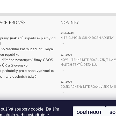
ACE PRO VÁS
NOVINKY
y
24.7.2026
NITĚ GUNOLD SULKY DOSKLADNĚNY
pravy (nákladů expedice) platný od
...
4
át výhradního zastoupení nití Royal
ou republiku
3.7.2026
NOVĚ - TENKÉ NITĚ ROYAL 75D/2 NA V
át přímého zastoupení firmy GBOS
MALÝCH TEXTŮ, DETAILŮ...
o ČR a Slovensko
...
 podmínky pro e-shop vysivaci.cz
chrany osobních údajů
3.7.2026
DOSKLADNĚNY NITĚ ROYAL VISKÓZA 
...
ZOBRAZ
oužívá soubory cookie. Dalším
ODMÍTNOUT
SO
 tohoto webu vyjadřujete