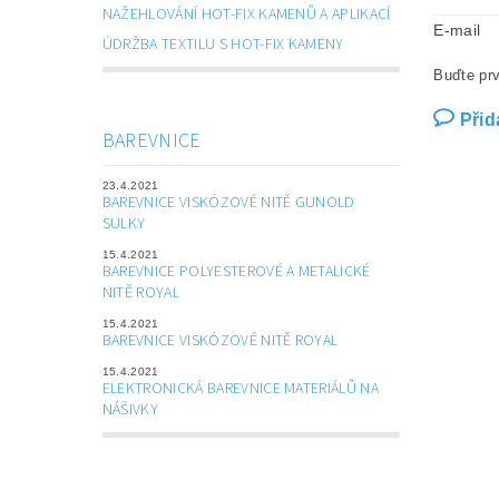
NAŽEHLOVÁNÍ HOT-FIX KAMENŮ A APLIKACÍ
E-mail
ÚDRŽBA TEXTILU S HOT-FIX KAMENY
Buďte prv
Přid
BAREVNICE
23.4.2021
BAREVNICE VISKÓZOVÉ NITĚ GUNOLD
SULKY
15.4.2021
BAREVNICE POLYESTEROVÉ A METALICKÉ
NITĚ ROYAL
15.4.2021
BAREVNICE VISKÓZOVÉ NITĚ ROYAL
15.4.2021
ELEKTRONICKÁ BAREVNICE MATERIÁLŮ NA
NÁŠIVKY