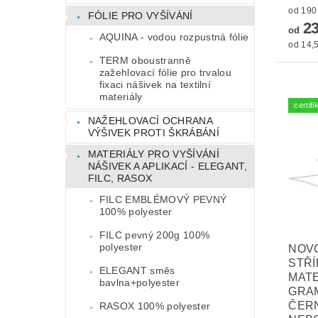
FÓLIE PRO VYŠÍVÁNÍ
23
od
AQUINA - vodou rozpustná fólie
od 14,5
TERM oboustranně
zažehlovací fólie pro trvalou
fixaci nášivek na textilní
materiály
certi
NAŽEHLOVACÍ OCHRANA
VÝŠIVEK PROTI ŠKRÁBÁNÍ
MATERIÁLY PRO VYŠÍVÁNÍ
NÁŠIVEK A APLIKACÍ - ELEGANT,
FILC, RASOX
FILC EMBLÉMOVÝ PEVNÝ
100% polyester
FILC pevný 200g 100%
polyester
NOVO
STŘ
ELEGANT směs
MATE
bavlna+polyester
GRAM
ČERN
RASOX 100% polyester