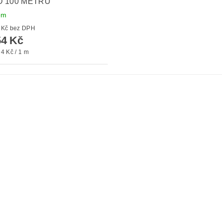
 100 METRŮ
em
od 210 Kč bez DPH
4 Kč
4 Kč / 1 m