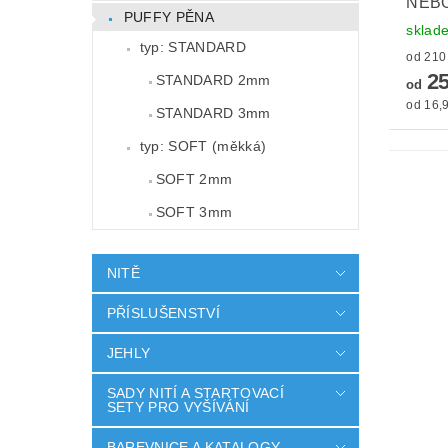
NEBO
PUFFY PĚNA
sklad
typ: STANDARD
25
STANDARD 2mm
od
od 16,9
STANDARD 3mm
typ: SOFT (měkká)
SOFT 2mm
SOFT 3mm
NITĚ
PŘÍSLUŠENSTVÍ
JEHLY
SADY NITÍ A STARTOVACÍ
SETY PRO VYŠÍVÁNÍ
BAREVNICE A KATALOGY