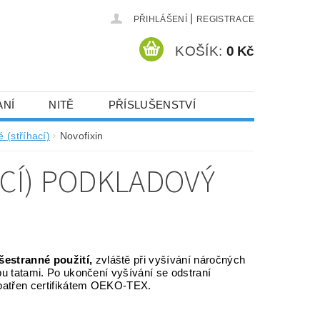
|
PŘIHLÁŠENÍ
REGISTRACE
KOŠÍK:
0 Kč
ANÍ
NITĚ
PŘÍSLUŠENSTVÍ
DEJ A SLEVY
HOT-FIX KAMENY
 (stříhací)
Novofixin
ACÍ) PODKLADOVÝ
VYSIVACI.CZ
šestranné použití,
zvláště při vyšívání náročných
ypu tatami. Po ukončení vyšívání se odstraní
opatřen certifikátem OEKO-TEX.