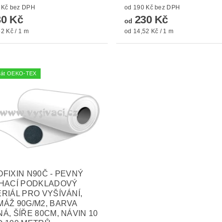
od 190 Kč bez DPH
od 190 Kč bez DPH
0 Kč
230 Kč
od
2 Kč / 1 m
od 14,52 Kč / 1 m
fikát OEKO-TEX
FIXIN N90Č - PEVNÝ
ÍHACÍ PODKLADOVÝ
RIÁL PRO VYŠÍVÁNÍ,
ÁŽ 90G/M2, BARVA
Á, ŠÍŘE 80CM, NÁVIN 10