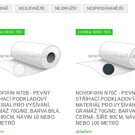
EDNĚ
NEJLEVNĚJŠÍ
NEJDRAŽŠÍ
NEJPRODÁVANĚJŠÍ
fikát OEKO-TEX
certifikát OEKO-TEX
FIXIN N70B - PEVNÝ
NOVOFIXIN N70Č - PEV
ÍHACÍ PODKLADOVÝ
STŘÍHACÍ PODKLADOV
RIÁL PRO VYŠÍVÁNÍ,
MATERIÁL PRO VYŠÍVÁN
ÁŽ 70G/M2, BARVA BÍLÁ,
GRAMÁŽ 70G/M2, BARV
 80CM, NÁVIN 10 NEBO
ČERNÁ, ŠÍŘE 80CM, NÁV
METRŮ
NEBO 100 METRŮ
em
skladem