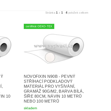
1
1
4
Stránka
z
-
položek celkem
certifikát OEKO-TEX
NÝ
NOVOFIXIN N90B - PEVNÝ
Ý
STŘÍHACÍ PODKLADOVÝ
Í,
MATERIÁL PRO VYŠÍVÁNÍ,
A
GRAMÁŽ 90G/M2, BARVA BÍLÁ,
IN 10
ŠÍŘE 80CM, NÁVIN 10 METRŮ
NEBO 100 METRŮ
skladem