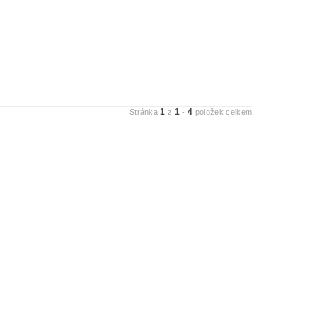
1
1
4
Stránka
z
-
položek celkem