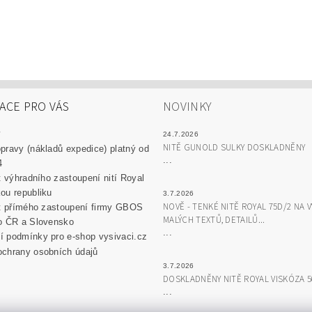
ACE PRO VÁS
NOVINKY
y
24.7.2026
NITĚ GUNOLD SULKY DOSKLADNĚNY
pravy (nákladů expedice) platný od
...
4
át výhradního zastoupení nití Royal
ou republiku
3.7.2026
NOVĚ - TENKÉ NITĚ ROYAL 75D/2 NA V
át přímého zastoupení firmy GBOS
MALÝCH TEXTŮ, DETAILŮ...
o ČR a Slovensko
...
 podmínky pro e-shop vysivaci.cz
chrany osobních údajů
3.7.2026
DOSKLADNĚNY NITĚ ROYAL VISKÓZA 
...