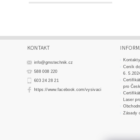
KONTAKT
INFORM
Kontakt
info
@
gmstechnik.cz
Ceník do
588 008 220
6. 5.202
Certifik
603 24 28 21
pro Česk
https://www.facebook.com/vysivaci
Certifik
Laser pr
Obchodní
Zásady o