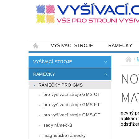
VYŠÍVACÍ STROJE
RÁMEČKY
JEHLY
SADY NITÍ A STARTOVACÍ SETY
VYŠÍVACÍ STROJE
HOT-FIX APLIKACE
ZAKÁZKOVÁ VÝRO
NO
RÁMEČKY
CENÍK DOPRAVY (NÁKLADŮ EXPEDICE) PLAT
RÁMEČKY PRO GMS
ZÁSADY OCHRANY OSOBNÍCH ÚDAJŮ
MA
pro vyšívací stroje GMS-CT
pro vyšívací stroje GMS-FT
pevný po
pro vyšívací stroje GMS-GT
aplikací
odstřiže
sady rámečků
magnetické rámečky