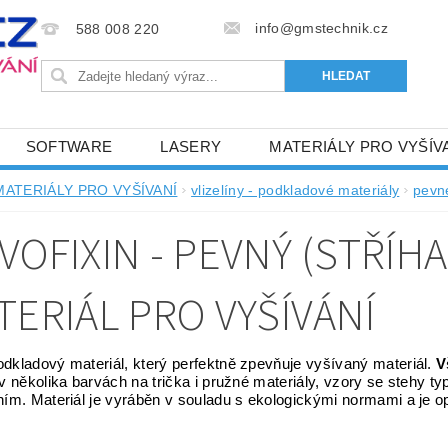
info@gmstechnik.cz
588 008 220
SOFTWARE
LASERY
MATERIÁLY PRO VYŠÍV
 PRO VYŠÍVÁNÍ
BAREVNICE A KATALOGY
DOPRO
MATERIÁLY PRO VYŠÍVANÍ
vlizelíny - podkladové materiály
pevné
BA, SLUŽBY
NAPIŠTE NÁM
KONTAKTY
VOFIXIN - PEVNÝ (STŘÍH
NÝ OD 6. 5.2024
OBCHODNÍ PODMÍNKY PRO E-SHOP 
TERIÁL PRO VYŠÍVÁNÍ
dkladový materiál, který perfektně zpevňuje vyšívaný materiál.
V
 v několika barvách na trička i pružné materiály, vzory se stehy t
ním. Materiál je vyráběn v souladu s ekologickými normami a je 