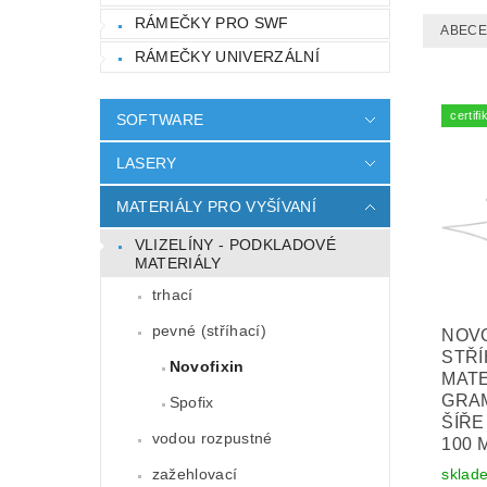
RÁMEČKY PRO SWF
ABEC
RÁMEČKY UNIVERZÁLNÍ
certi
SOFTWARE
LASERY
MATERIÁLY PRO VYŠÍVANÍ
VLIZELÍNY - PODKLADOVÉ
MATERIÁLY
trhací
pevné (stříhací)
NOVO
STŘ
Novofixin
MATE
GRAM
Spofix
ŠÍŘE
vodou rozpustné
100 
sklad
zažehlovací