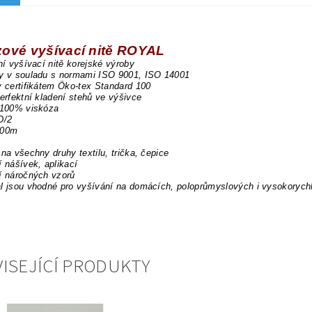
zové vyšívací nitě ROYAL
dní vyšívací nitě korejské výroby
ny v souladu s normami ISO 9001, ISO 14001
y certifikátem Öko-tex Standard 100
perfektní kladení stehů ve výšivce
 100% viskóza
D/2
000m
 na všechny druhy textilu, trička, čepice
í nášívek, aplikací
í náročných vzorů
l jsou vhodné pro vyšívání na domácích, poloprůmyslových i vysokorych
ISEJÍCÍ PRODUKTY