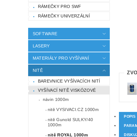
RÁMEČKY PRO SWF
RÁMEČKY UNIVERZÁLNÍ
SOFTWARE
LASERY
MATERIÁLY PRO VYŠÍVANÍ
NITĚ
ZVO
BAREVNICE VYŠÍVACÍCH NITÍ
VYŠÍVACÍ NITĚ VISKÓZOVÉ
návin 1000m
nitě VYSIVACI.CZ 1000m
POPIS
nitě Gunold SULKY/40
1000m
PARA
nitě ROYAL 1000m
DISKU