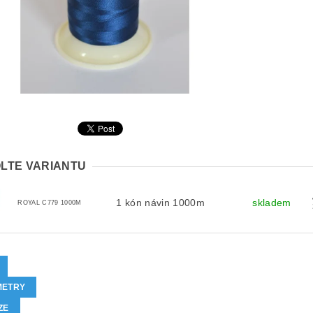
LTE VARIANTU
1 kón návin 1000m
skladem
ROYAL C779 1000M
METRY
ZE