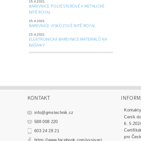
15.4.2021
BAREVNICE POLYESTEROVÉ A METALICKÉ
NITĚ ROYAL
15.4.2021
BAREVNICE VISKÓZOVÉ NITĚ ROYAL
15.4.2021
ELEKTRONICKÁ BAREVNICE MATERIÁLŮ NA
NÁŠIVKY
KONTAKT
INFORM
Kontakt
info
@
gmstechnik.cz
Ceník do
588 008 220
6. 5.202
Certifik
603 24 28 21
pro Česk
https://www.facebook.com/vysivaci