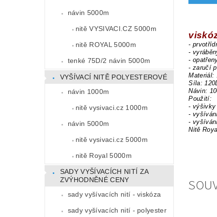
návin 5000m
nitě VYSIVACI.CZ 5000m
viskó
nitě ROYAL 5000m
- prvotří
- vyrábě
- opatřen
tenké 75D/2 návin 5000m
- zaručí 
Materiál:
VYŠÍVACÍ NITĚ POLYESTEROVÉ
Síla: 120
Návin: 1
návin 1000m
Použití:
- výšivky
nitě vysivaci.cz 1000m
- vyšíván
- vyšíván
návin 5000m
Nitě Roya
nitě vysivaci.cz 5000m
nitě Royal 5000m
SADY VYŠÍVACÍCH NITÍ ZA
SOUV
ZVÝHODNĚNÉ CENY
sady vyšívacích nití - viskóza
sady vyšívacích nití - polyester