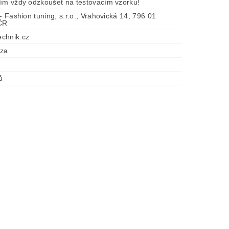
tím vždy odzkoušet na testovacím vzorku!
 - Fashion tuning, s.r.o., Vrahovická 14, 796 01
 ČR
chnik.cz
óza
ů