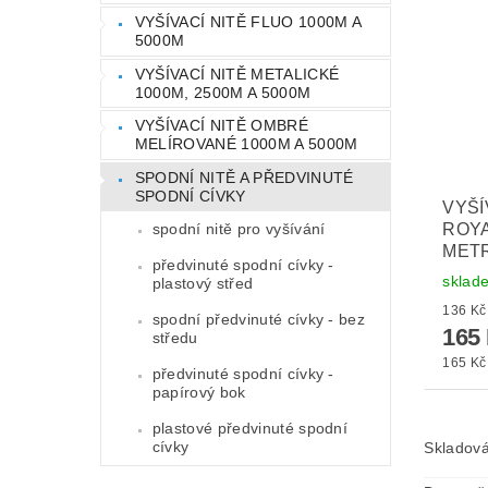
VYŠÍVACÍ NITĚ FLUO 1000M A
5000M
VYŠÍVACÍ NITĚ METALICKÉ
1000M, 2500M A 5000M
VYŠÍVACÍ NITĚ OMBRÉ
MELÍROVANÉ 1000M A 5000M
SPODNÍ NITĚ A PŘEDVINUTÉ
SPODNÍ CÍVKY
VYŠÍ
spodní nitě pro vyšívání
ROYA
MET
předvinuté spodní cívky -
sklad
plastový střed
spodní předvinuté cívky - bez
165
středu
165 Kč 
předvinuté spodní cívky -
papírový bok
plastové předvinuté spodní
cívky
Skladová