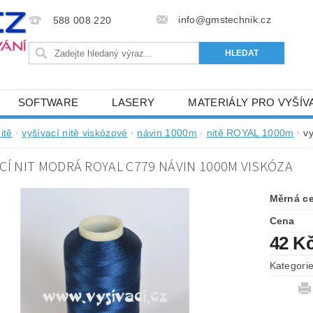
info@gmstechnik.cz
588 008 220
SOFTWARE
LASERY
MATERIÁLY PRO VYŠÍV
 PRO VYŠÍVÁNÍ
BAREVNICE A KATALOGY
DOPRO
itě
vyšívací nitě viskózové
návin 1000m
nitě ROYAL 1000m
v
BA, SLUŽBY
NAPIŠTE NÁM
KONTAKTY
CÍ NIT MODRÁ ROYAL C779 NÁVIN 1000M VISKÓZA
NÝ OD 6. 5.2024
OBCHODNÍ PODMÍNKY PRO E-SHOP 
Měrná c
Cena
42 K
Kategori