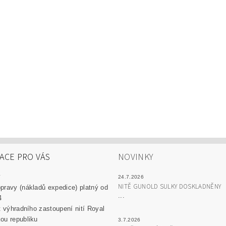
ACE PRO VÁS
NOVINKY
y
24.7.2026
NITĚ GUNOLD SULKY DOSKLADNĚNY
pravy (nákladů expedice) platný od
...
4
át výhradního zastoupení nití Royal
ou republiku
3.7.2026