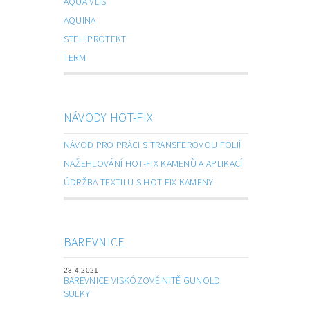
AQUA VLIS
AQUINA
STEH PROTEKT
TERM
NÁVODY HOT-FIX
NÁVOD PRO PRÁCI S TRANSFEROVOU FÓLIÍ
NAŽEHLOVÁNÍ HOT-FIX KAMENŮ A APLIKACÍ
ÚDRŽBA TEXTILU S HOT-FIX KAMENY
BAREVNICE
23.4.2021
BAREVNICE VISKÓZOVÉ NITĚ GUNOLD
SULKY