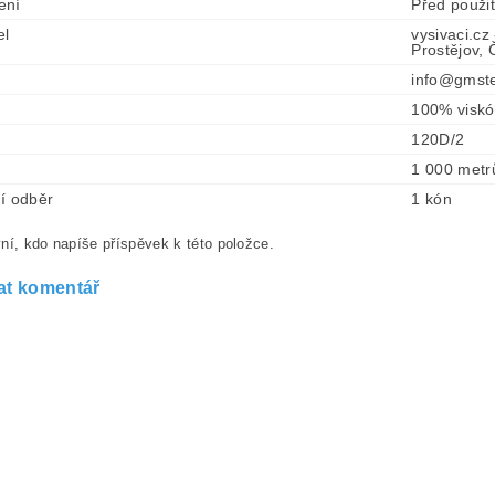
ení
Před použi
el
vysivaci.cz
Prostějov,
info@gmste
100% visk
120D/2
1 000 metr
í odběr
1 kón
ní, kdo napíše příspěvek k této položce.
at komentář