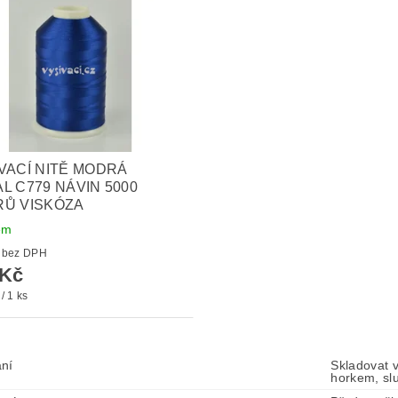
VACÍ NITĚ MODRÁ
L C779 NÁVIN 5000
RŮ VISKÓZA
em
136 Kč bez DPH
 Kč
/ 1 ks
ní
Skladovat 
horkem, sl