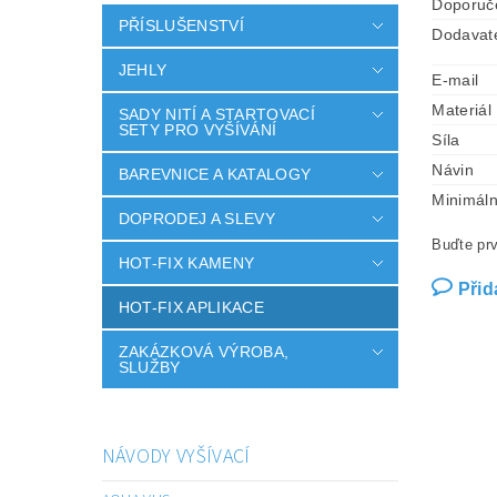
Doporuč
PŘÍSLUŠENSTVÍ
Dodavat
JEHLY
E-mail
Materiál
SADY NITÍ A STARTOVACÍ
SETY PRO VYŠÍVÁNÍ
Síla
Návin
BAREVNICE A KATALOGY
Minimáln
DOPRODEJ A SLEVY
Buďte prv
HOT-FIX KAMENY
Přid
HOT-FIX APLIKACE
ZAKÁZKOVÁ VÝROBA,
SLUŽBY
NÁVODY VYŠÍVACÍ