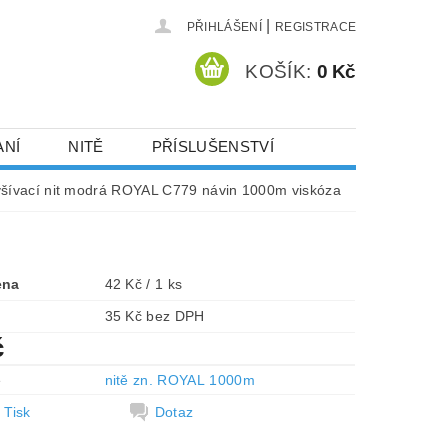
|
PŘIHLÁŠENÍ
REGISTRACE
KOŠÍK:
0 Kč
ANÍ
NITĚ
PŘÍSLUŠENSTVÍ
DEJ A SLEVY
HOT-FIX KAMENY
yšívací nit modrá ROYAL C779 návin 1000m viskóza
VYSIVACI.CZ
ena
42 Kč / 1 ks
35 Kč bez DPH
č
e
nitě zn. ROYAL 1000m
Tisk
Dotaz