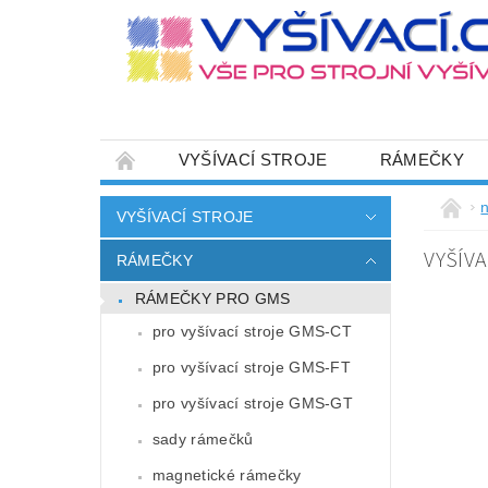
VYŠÍVACÍ STROJE
RÁMEČKY
JEHLY
SADY NITÍ A STARTOVACÍ SETY
n
VYŠÍVACÍ STROJE
HOT-FIX APLIKACE
ZAKÁZKOVÁ VÝRO
VYŠÍVA
RÁMEČKY
CENÍK DOPRAVY (NÁKLADŮ EXPEDICE) PLAT
RÁMEČKY PRO GMS
ZÁSADY OCHRANY OSOBNÍCH ÚDAJŮ
pro vyšívací stroje GMS-CT
pro vyšívací stroje GMS-FT
pro vyšívací stroje GMS-GT
sady rámečků
magnetické rámečky