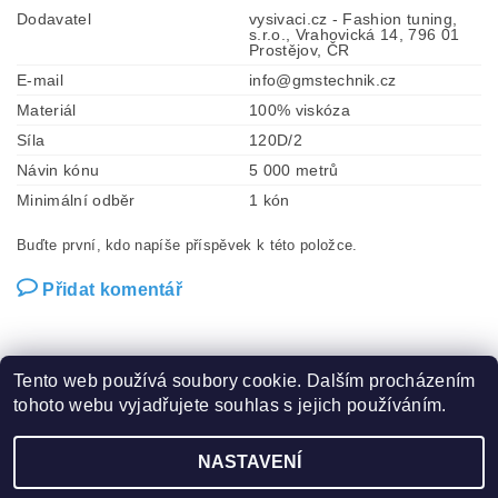
Dodavatel
vysivaci.cz - Fashion tuning,
s.r.o., Vrahovická 14, 796 01
Prostějov, ČR
E-mail
info@gmstechnik.cz
Materiál
100% viskóza
Síla
120D/2
Návin kónu
5 000 metrů
Minimální odběr
1 kón
Buďte první, kdo napíše příspěvek k této položce.
Přidat komentář
Tento web používá soubory cookie. Dalším procházením
tohoto webu vyjadřujete souhlas s jejich používáním.
Zboží.cz
|
Heureka.cz
|
Hot-fix.cz
|
Crystalstyle.cz
NASTAVENÍ
2026 ©
Vysivaci.cz
, všechna práva vyhrazena