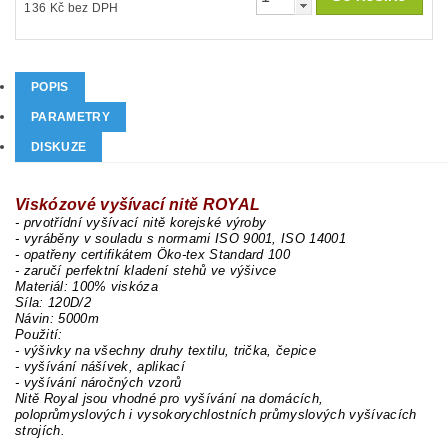
136 Kč bez DPH
POPIS
PARAMETRY
DISKUZE
Viskózové vyšívací nitě ROYAL
- prvotřídní vyšívací nitě korejské výroby
- vyráběny v souladu s normami ISO 9001, ISO 14001
- opatřeny certifikátem Öko-tex Standard 100
- zaručí perfektní kladení stehů ve výšivce
Materiál: 100% viskóza
Síla: 120D/2
Návin: 5000m
Použití:
- výšivky na všechny druhy textilu, trička, čepice
- vyšívání nášívek, aplikací
- vyšívání náročných vzorů
Nitě Royal jsou vhodné pro vyšívání na domácích,
poloprůmyslových i vysokorychlostních průmyslových vyšívacích
strojích.