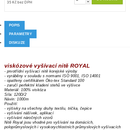
35 Kč bez DPH
POPIS
PARAMETRY
DISKUZE
viskózové vyšívací nitě ROYAL
- prvotřídní vyšívací nitě korejské výroby
- vyráběny v souladu s normami ISO 9001, ISO 14001
- opatřeny certifikátem Öko-tex Standard 100
- zaručí perfektní kladení stehů ve výšivce
Materiál: 100% viskóza
Síla: 120D/2
Návin: 1000m
Použití:
- výšivky na všechny druhy textilu, trička, čepice
- vyšívání nášívek, aplikací
- vyšívání náročných vzorů
Nitě Royal jsou vhodné pro vyšívání na domácích,
poloprůmyslových i vysokorychlostních průmyslových vyšívacích