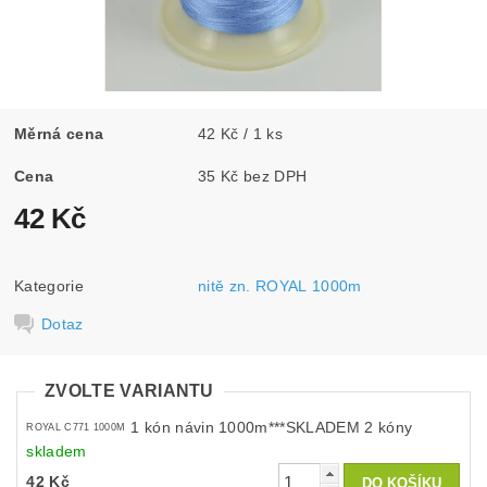
Měrná cena
42 Kč / 1 ks
Cena
35 Kč bez DPH
42 Kč
Kategorie
nitě zn. ROYAL 1000m
Dotaz
ZVOLTE VARIANTU
1 kón návin 1000m***SKLADEM 2 kóny
ROYAL C771 1000M
skladem
42 Kč