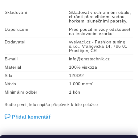
Skladování
Skladovat v ochranném obalu,
chránit před vlhkem, vodou,
horkem, slunečními paprsky.
Doporučení
Před použitím vždy odzkoušet
na testovacím vzorku!
Dodavatel
vysivaci.cz - Fashion tuning,
s.r.o., Vrahovická 14, 796 01
Prostějov, ČR
E-mail
info@gmstechnik.cz
Materiál
100% viskóza
Síla
120D/2
Návin
1 000 metrů
Minimální odběr
1 kón
Buďte první, kdo napíše příspěvek k této položce.
Přidat komentář