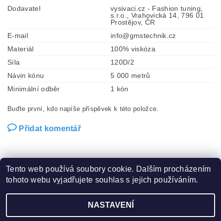
Dodavatel
vysivaci.cz - Fashion tuning,
s.r.o., Vrahovická 14, 796 01
Prostějov, ČR
E-mail
info@gmstechnik.cz
Materiál
100% viskóza
Síla
120D/2
Návin kónu
5 000 metrů
Minimální odběr
1 kón
Buďte první, kdo napíše příspěvek k této položce.
Přidat komentář
Tento web používá soubory cookie. Dalším procházením
tohoto webu vyjadřujete souhlas s jejich používáním.
Zboží.cz
|
Heureka.cz
|
Hot-fix.cz
|
Crystalstyle.cz
NASTAVENÍ
2026 ©
Vysivaci.cz
, všechna práva vyhrazena