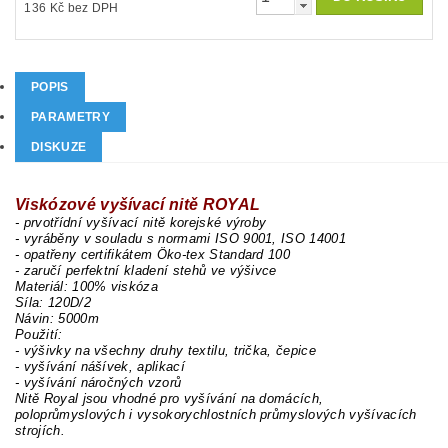
136 Kč bez DPH
POPIS
PARAMETRY
DISKUZE
Viskózové vyšívací nitě ROYAL
- prvotřídní vyšívací nitě korejské výroby
- vyráběny v souladu s normami ISO 9001, ISO 14001
- opatřeny certifikátem Öko-tex Standard 100
- zaručí perfektní kladení stehů ve výšivce
Materiál: 100% viskóza
Síla: 120D/2
Návin: 5000m
Použití:
- výšivky na všechny druhy textilu, trička, čepice
- vyšívání nášívek, aplikací
- vyšívání náročných vzorů
Nitě Royal jsou vhodné pro vyšívání na domácích,
poloprůmyslových i vysokorychlostních průmyslových vyšívacích
strojích.