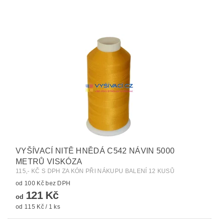
VYŠÍVACÍ NITĚ HNĚDÁ C542 NÁVIN 5000
METRŮ VISKÓZA
115,- KČ S DPH ZA KÓN PŘI NÁKUPU BALENÍ 12 KUSŮ
od 100 Kč bez DPH
121 Kč
od
od 115 Kč / 1 ks