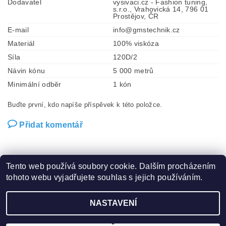
Dodavatel
vysivaci.cz - Fashion tuning,
s.r.o., Vrahovická 14, 796 01
Prostějov, ČR
E-mail
info@gmstechnik.cz
Materiál
100% viskóza
Síla
120D/2
Návin kónu
5 000 metrů
Minimální odběr
1 kón
Buďte první, kdo napíše příspěvek k této položce.
Přidat komentář
Tento web používá soubory cookie. Dalším procházením
tohoto webu vyjadřujete souhlas s jejich používáním.
Zboží.cz
|
Heureka.cz
|
Hot-fix.cz
|
Crystalstyle.cz
NASTAVENÍ
2026 ©
Vysivaci.cz
, všechna práva vyhrazena