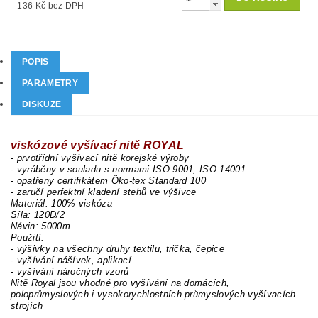
136 Kč bez DPH
POPIS
PARAMETRY
DISKUZE
viskózové vyšívací nitě ROYAL
- prvotřídní vyšívací nitě korejské výroby
- vyráběny v souladu s normami ISO 9001, ISO 14001
- opatřeny certifikátem Öko-tex Standard 100
- zaručí perfektní kladení stehů ve výšivce
Materiál: 100% viskóza
Síla: 120D/2
Návin: 5000m
Použití:
- výšivky na všechny druhy textilu, trička, čepice
- vyšívání nášívek, aplikací
- vyšívání náročných vzorů
Nitě Royal jsou vhodné pro vyšívání na domácích,
poloprůmyslových i vysokorychlostních průmyslových vyšívacích
strojích