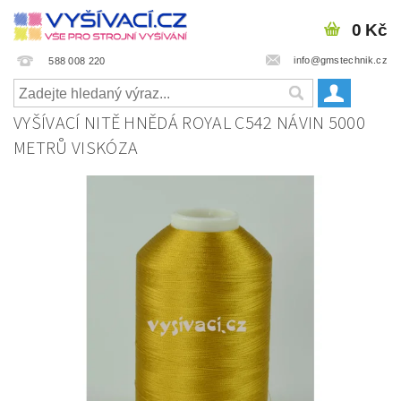
0 Kč
info@gmstechnik.cz
588 008 220
VYŠÍVACÍ NITĚ HNĚDÁ ROYAL C542 NÁVIN 5000
METRŮ VISKÓZA