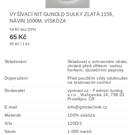
VYŠÍVACÍ NIT GUNOLD SULKY ZLATÁ 1159,
NÁVIN 1000M, VISKÓZA
54 Kč bez DPH
65 Kč
65 Kč / 1 ks
Skladování
Skladovat v ochranném obalu,
chránit před vlhkem, vodou,
horkem, slunečními paprsky.
Doporučení
Před použitím vždy odzkoušet
na testovacím vzorku!
Dodavatel
vysivaci.cz - Fashion tuning,
s.r.o., Vrahovická 14, 796 01
Prostějov, ČR
E-mail
info@gmstechnik.cz
Materiál
100% viskóza
Síla
120D/2
Návin
1 000 metrů