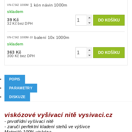
1 kón návin 1000m
VN-C542 1000M
skladem
39 Kč
32 Kč bez DPH
balení 10x 1000m
VN-C542 1000M-10
skladem
363 Kč
300 Kč bez DPH
POPIS
PARAMETRY
DISKUZE
viskózové vyšívací nitě vysivaci.cz
- prvotřídní vyšívací nitě
- zaručí perfektní kladení stehů ve výšivce