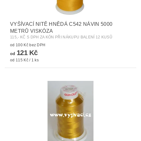
VYŠÍVACÍ NITĚ HNĚDÁ C542 NÁVIN 5000
METRŮ VISKÓZA
115,- KČ S DPH ZA KÓN PŘI NÁKUPU BALENÍ 12 KUSŮ
od 100 Kč bez DPH
121 Kč
od
od 115 Kč / 1 ks