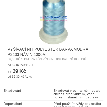
VYŠÍVACÍ NIT POLYESTER BARVA MODRÁ
P3133 NÁVIN 1000M
36,30 KČ S DPH ZA KÓN PŘI NÁKUPU BALENÍ 10 KUSŮ
od 32 Kč bez DPH
39 Kč
od
od 36,30 Kč / 1 ks
Skladování
Skladovat v ochranném obalu,
chránit před vlhkem, vodou,
horkem, slunečními paprsky.
Doporučení
Před použitím vždy odzkoušet