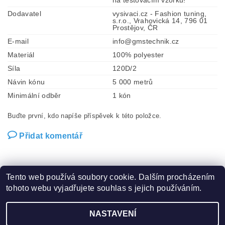
na testovacím vzorku!
Dodavatel
vysivaci.cz - Fashion tuning,
s.r.o., Vrahovická 14, 796 01
Prostějov, ČR
E-mail
info@gmstechnik.cz
Materiál
100% polyester
Síla
120D/2
Návin kónu
5 000 metrů
Minimální odběr
1 kón
Buďte první, kdo napíše příspěvek k této položce.
Přidat komentář
Tento web používá soubory cookie. Dalším procházením
tohoto webu vyjadřujete souhlas s jejich používáním.
Zboží.cz
|
Heureka.cz
|
Hot-fix.cz
|
Crystalstyle.cz
NASTAVENÍ