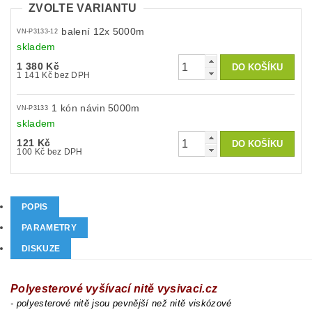
ZVOLTE VARIANTU
balení 12x 5000m
VN-P3133-12
skladem
1 380 Kč
1 141 Kč bez DPH
1 kón návin 5000m
VN-P3133
skladem
121 Kč
100 Kč bez DPH
POPIS
PARAMETRY
DISKUZE
Polyesterové vyšívací nitě vysivaci.cz
- polyesterové nitě jsou pevnější než nitě viskózové