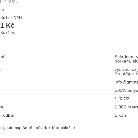
Í 12 KUSŮ
em
od 100 Kč bez DPH
1 Kč
Kč / 1 ks
ní
Skladovat 
horkem, sl
el
vysivaci.cz
Prostějov,
info@gmste
100% polye
120D/2
ónu
1 000 metr
í odběr
1 kón
ní, kdo napíše příspěvek k této položce.