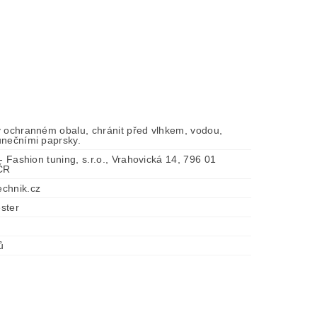
v ochranném obalu, chránit před vlhkem, vodou,
unečními paprsky.
 - Fashion tuning, s.r.o., Vrahovická 14, 796 01
 ČR
chnik.cz
ster
ů