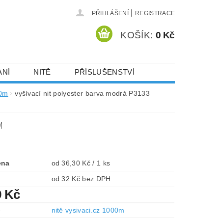
|
PŘIHLÁŠENÍ
REGISTRACE
KOŠÍK:
0 Kč
ANÍ
NITĚ
PŘÍSLUŠENSTVÍ
DEJ A SLEVY
HOT-FIX KAMENY
00m
vyšívací nit polyester barva modrá P3133
M
VYSIVACI.CZ
ena
od 36,30 Kč / 1 ks
od 32 Kč bez DPH
9 Kč
e
nitě vysivaci.cz 1000m