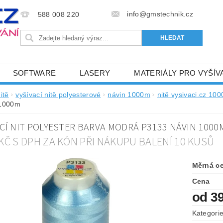
info@gmstechnik.cz
588 008 220
SOFTWARE
LASERY
MATERIÁLY PRO VYŠÍV
 PRO VYŠÍVÁNÍ
BAREVNICE A KATALOGY
DOPRO
itě
vyšívací nitě polyesterové
návin 1000m
nitě vysivaci.cz 10
 1000m
BA, SLUŽBY
NAPIŠTE NÁM
KONTAKTY
ACÍ NIT POLYESTER BARVA MODRÁ P3133 NÁVIN 1000
NÝ OD 6. 5.2024
OBCHODNÍ PODMÍNKY PRO E-SHOP 
 KČ S DPH ZA KÓN PŘI NÁKUPU BALENÍ 10 KUSŮ
Měrná c
Cena
od 3
Kategori