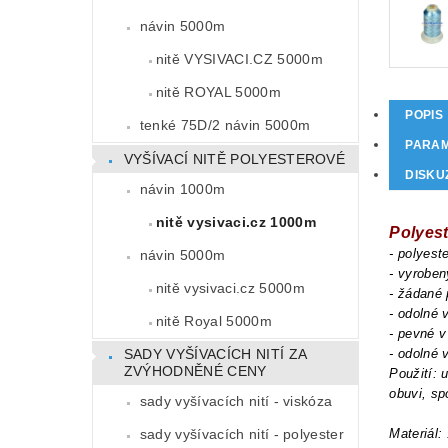
návin 5000m
nitě VYSIVACI.CZ 5000m
nitě ROYAL 5000m
POPIS
tenké 75D/2 návin 5000m
PARA
VYŠÍVACÍ NITĚ POLYESTEROVÉ
DISKU
návin 1000m
nitě vysivaci.cz 1000m
Polyest
- polyest
návin 5000m
- vyrobe
nitě vysivaci.cz 5000m
- žádané 
- odolné 
nitě Royal 5000m
- pevné v
- odolné 
SADY VYŠÍVACÍCH NITÍ ZA
ZVÝHODNĚNÉ CENY
Použití: 
obuvi, sp
sady vyšívacích nití - viskóza
Materiál:
sady vyšívacích nití - polyester