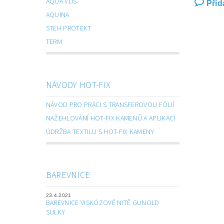
AQUA VLIS
Přid
AQUINA
STEH PROTEKT
TERM
NÁVODY HOT-FIX
NÁVOD PRO PRÁCI S TRANSFEROVOU FÓLIÍ
NAŽEHLOVÁNÍ HOT-FIX KAMENŮ A APLIKACÍ
ÚDRŽBA TEXTILU S HOT-FIX KAMENY
BAREVNICE
23.4.2021
BAREVNICE VISKÓZOVÉ NITĚ GUNOLD
SULKY