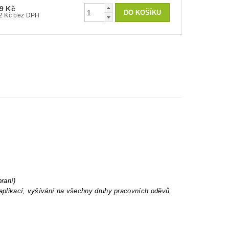
9 Kč
32 Kč bez DPH
praní)
 aplikací, vyšívání na všechny druhy pracovních oděvů,