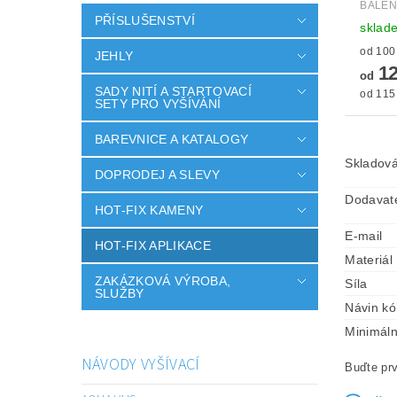
BALEN
PŘÍSLUŠENSTVÍ
sklad
JEHLY
12
od
SADY NITÍ A STARTOVACÍ
od 115 
SETY PRO VYŠÍVÁNÍ
BAREVNICE A KATALOGY
Skladová
DOPRODEJ A SLEVY
Dodavat
HOT-FIX KAMENY
E-mail
HOT-FIX APLIKACE
Materiál
ZAKÁZKOVÁ VÝROBA,
Síla
SLUŽBY
Návin k
Minimáln
NÁVODY VYŠÍVACÍ
Buďte prv