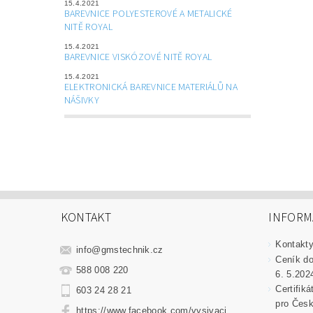
15.4.2021
BAREVNICE POLYESTEROVÉ A METALICKÉ
NITĚ ROYAL
15.4.2021
BAREVNICE VISKÓZOVÉ NITĚ ROYAL
15.4.2021
ELEKTRONICKÁ BAREVNICE MATERIÁLŮ NA
NÁŠIVKY
KONTAKT
INFORM
Kontakt
info
@
gmstechnik.cz
Ceník do
588 008 220
6. 5.202
Certifik
603 24 28 21
pro Česk
https://www.facebook.com/vysivaci