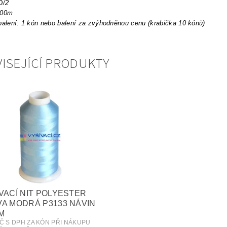
D/2
000m
balení: 1 kón nebo balení za zvýhodněnou cenu (krabička 10 kónů)
ISEJÍCÍ PRODUKTY
VACÍ NIT POLYESTER
A MODRÁ P3133 NÁVIN
M
KČ S DPH ZA KÓN PŘI NÁKUPU