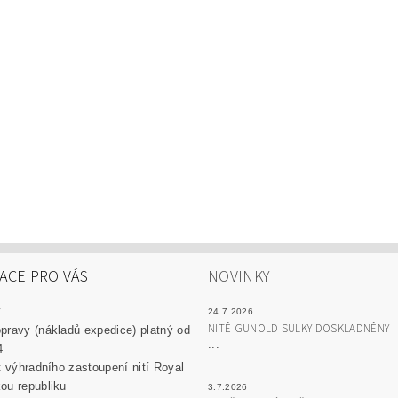
ACE PRO VÁS
NOVINKY
y
24.7.2026
NITĚ GUNOLD SULKY DOSKLADNĚNY
pravy (nákladů expedice) platný od
...
4
át výhradního zastoupení nití Royal
ou republiku
3.7.2026