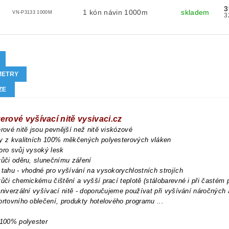
3
1 kón návin 1000m
skladem
VN-P3133 1000M
METRY
ZE
erové vyšívací nitě vysivaci.cz
erové nitě jsou pevnější než nitě viskózové
ny z kvalitních 100% měkčených polyesterových vláken
pro svůj vysoký lesk
vůči oděru, slunečnímu záření
 tahu - vhodné pro vyšívání na vysokorychlostních strojích
vůči chemickému čištění a vyšší prací teplotě (stálobarevné i při častém 
univerzální vyšívací nitě - doporučujeme používat při vyšívání náročných
ortovního oblečení, produkty hotelového programu ...
 100% polyester