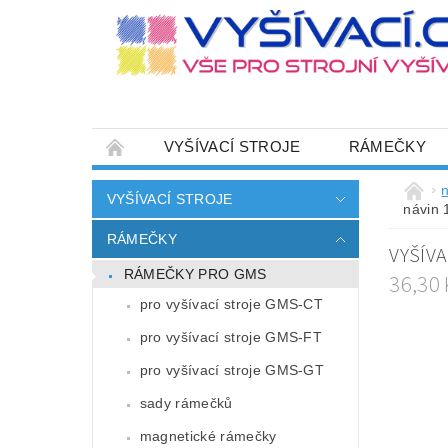
VYŠÍVACÍ STROJE
RÁMEČKY
JEHLY
SADY NITÍ A STARTOVACÍ SETY
n
VYŠÍVACÍ STROJE
návin
HOT-FIX APLIKACE
ZAKÁZKOVÁ VÝRO
RÁMEČKY
VYŠÍV
CENÍK DOPRAVY (NÁKLADŮ EXPEDICE) PLAT
RÁMEČKY PRO GMS
36,30
ZÁSADY OCHRANY OSOBNÍCH ÚDAJŮ
pro vyšívací stroje GMS-CT
pro vyšívací stroje GMS-FT
pro vyšívací stroje GMS-GT
sady rámečků
magnetické rámečky