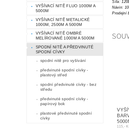
Síla: 120
VYŠÍVACÍ NITĚ FLUO 1000M A
Návin: 1
5000M
Prodejní 
VYŠÍVACÍ NITĚ METALICKÉ
1000M, 2500M A 5000M
SOUV
VYŠÍVACÍ NITĚ OMBRÉ
MELÍROVANÉ 1000M A 5000M
SPODNÍ NITĚ A PŘEDVINUTÉ
SPODNÍ CÍVKY
spodní nitě pro vyšívání
předvinuté spodní cívky -
plastový střed
spodní předvinuté cívky - bez
středu
předvinuté spodní cívky -
papírový bok
VYŠÍ
plastové předvinuté spodní
BARV
cívky
5000
115,- 