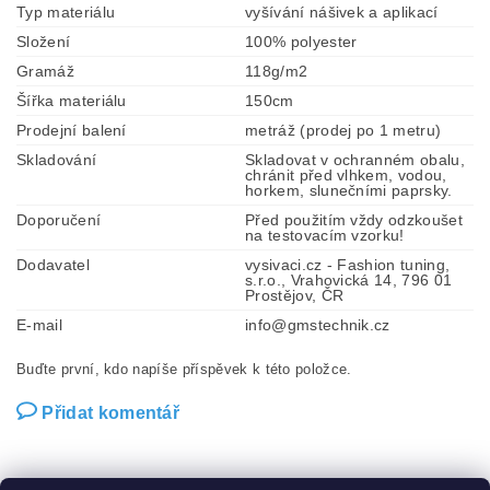
Typ materiálu
vyšívání nášivek a aplikací
Složení
100% polyester
Gramáž
118g/m2
Šířka materiálu
150cm
Prodejní balení
metráž (prodej po 1 metru)
Skladování
Skladovat v ochranném obalu,
chránit před vlhkem, vodou,
horkem, slunečními paprsky.
Doporučení
Před použitím vždy odzkoušet
na testovacím vzorku!
Dodavatel
vysivaci.cz - Fashion tuning,
s.r.o., Vrahovická 14, 796 01
Prostějov, ČR
E-mail
info@gmstechnik.cz
Buďte první, kdo napíše příspěvek k této položce.
Přidat komentář