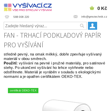
0 Kč
info@gmstechnik.cz
588 008 220
FAN - TRHACÍ PODKLADOVÝ PAPÍR
PRO VYŠÍVÁNÍ
středně pevný, na omak měkký, dobře zpevňuje vyšívaný
materiál v obou směrech.
Použití:
vyšívání na pevné i pružné materiály, pro saténové
stehy. Po ukončení vyšívání ho lehce vytrhnete nebo
odstřihnete. Materiál je vyráběn v souladu s ekologickými
normami a je opatřen certifikátem OEKO-TEX.
certifikát OEKO-TEX