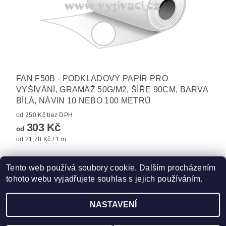
FAN F50B - PODKLADOVÝ PAPÍR PRO
VYŠÍVÁNÍ, GRAMÁŽ 50G/M2, ŠÍŘE 90CM, BARVA
BÍLÁ, NÁVIN 10 NEBO 100 METRŮ
od 250 Kč bez DPH
303 Kč
od
od 21,78 Kč / 1 m
Tento web používá soubory cookie. Dalším procházením
tohoto webu vyjadřujete souhlas s jejich používáním.
Zboží.cz
|
Heureka.cz
|
Hot-fix.cz
|
Crystalstyle.cz
NASTAVENÍ
2026 ©
Vysivaci.cz
, všechna práva vyhrazena