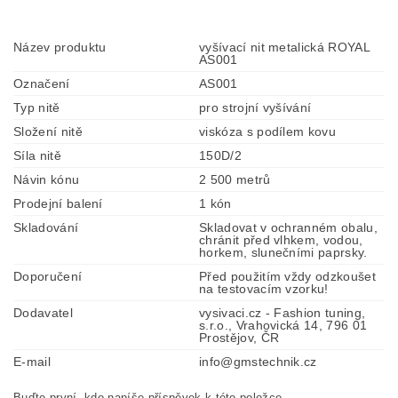
Název produktu
vyšívací nit metalická ROYAL
AS001
Označení
AS001
Typ nitě
pro strojní vyšívání
Složení nitě
viskóza s podílem kovu
Síla nitě
150D/2
Návin kónu
2 500 metrů
Prodejní balení
1 kón
Skladování
Skladovat v ochranném obalu,
chránit před vlhkem, vodou,
horkem, slunečními paprsky.
Doporučení
Před použitím vždy odzkoušet
na testovacím vzorku!
Dodavatel
vysivaci.cz - Fashion tuning,
s.r.o., Vrahovická 14, 796 01
Prostějov, ČR
E-mail
info@gmstechnik.cz
Buďte první, kdo napíše příspěvek k této položce.