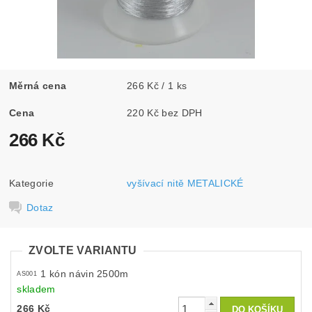
Měrná cena
266 Kč / 1 ks
Cena
220 Kč bez DPH
266 Kč
Kategorie
vyšívací nitě METALICKÉ
Dotaz
ZVOLTE VARIANTU
1 kón návin 2500m
AS001
skladem
266 Kč