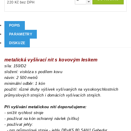
220 Kč bez DPH
POPIS
PARAMETRY
DISKUZE
metalická vyšívací nit s kovovým leskem
síla: 150/D2
složení: viskóza s podílem kovu
návin: 2 500 metrů
minimální odběr: 1 kón
použití: různé druhy výšivek vyšívaných na vysokorychlostních
průmyslových strojích i domácích vyšívacích strojích.
Při vyšívání metalickou nití doporučujeme:
- snížit rychlost stroje
- používat na kón ochranný návlek (síťku)
- používat jehly:
- pro průmyslové stroje - jehly DBxK5 80 SAN1 Gebedur