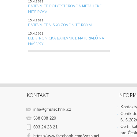
15.4.2021
BAREVNICE POLYESTEROVÉ A METALICKÉ
NITĚ ROYAL
15.4.2021
BAREVNICE VISKÓZOVÉ NITĚ ROYAL
15.4.2021
ELEKTRONICKÁ BAREVNICE MATERIÁLŮ NA
NÁŠIVKY
KONTAKT
INFORM
Kontakt
info
@
gmstechnik.cz
Ceník do
588 008 220
6. 5.202
Certifik
603 24 28 21
pro Česk
https://www.facebook.com/vysivaci