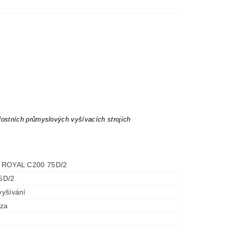
lostních průmyslových vyšívacích strojích
it ROYAL C200 75D/2
5D/2
 vyšívání
óza