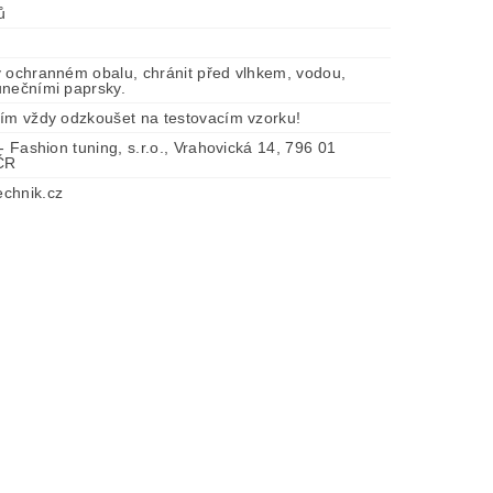
ů
v ochranném obalu, chránit před vlhkem, vodou,
unečními paprsky.
tím vždy odzkoušet na testovacím vzorku!
 - Fashion tuning, s.r.o., Vrahovická 14, 796 01
 ČR
chnik.cz