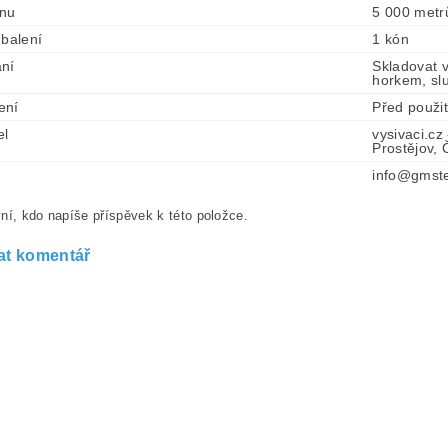
ónu
5 000 metr
 balení
1 kón
ní
Skladovat 
horkem, sl
ení
Před použi
el
vysivaci.cz
Prostějov,
info@gmste
ní, kdo napíše příspěvek k této položce.
at komentář