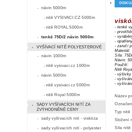
DISKU
návin 5000m
nitě VYSIVACI.CZ 5000m
viskó
nitě ROYAL 5000m
- tenké v
- prvotří
- vyrábě
tenké 75D/2 návin 5000m
- opatře
- zaručí 
VYŠÍVACÍ NITĚ POLYESTEROVÉ
Materiál:
Síla: 75D
návin 1000m
Návin: 5
Použití:
nitě vysivaci.cz 1000m
Nitě Roya
- výšivky
návin 5000m
- vyšíván
- vyšíván
nitě vysivaci.cz 5000m
nitě Royal 5000m
Název p
Označen
SADY VYŠÍVACÍCH NITÍ ZA
ZVÝHODNĚNÉ CENY
Typ nitě
sady vyšívacích nití - viskóza
Složení n
Síla nitě
sady vyšívacích nití - polyester