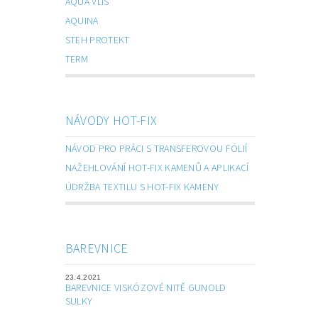
AQUA VLIS
AQUINA
STEH PROTEKT
TERM
NÁVODY HOT-FIX
NÁVOD PRO PRÁCI S TRANSFEROVOU FÓLIÍ
NAŽEHLOVÁNÍ HOT-FIX KAMENŮ A APLIKACÍ
ÚDRŽBA TEXTILU S HOT-FIX KAMENY
BAREVNICE
23.4.2021
BAREVNICE VISKÓZOVÉ NITĚ GUNOLD
SULKY