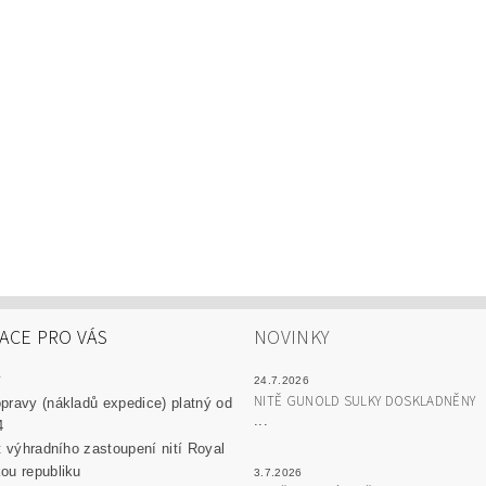
ACE PRO VÁS
NOVINKY
y
24.7.2026
NITĚ GUNOLD SULKY DOSKLADNĚNY
pravy (nákladů expedice) platný od
...
4
át výhradního zastoupení nití Royal
ou republiku
3.7.2026