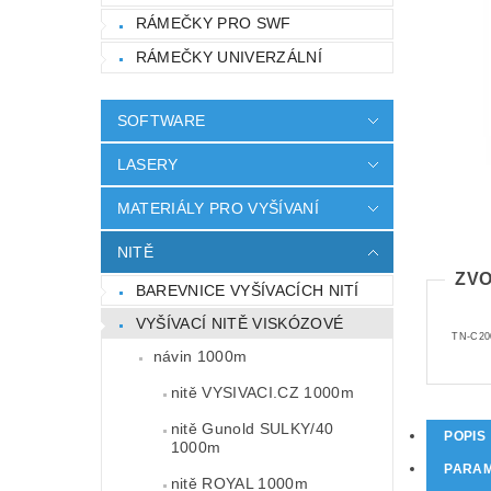
RÁMEČKY PRO SWF
RÁMEČKY UNIVERZÁLNÍ
SOFTWARE
LASERY
MATERIÁLY PRO VYŠÍVANÍ
NITĚ
ZVO
BAREVNICE VYŠÍVACÍCH NITÍ
VYŠÍVACÍ NITĚ VISKÓZOVÉ
TN-C20
návin 1000m
nitě VYSIVACI.CZ 1000m
nitě Gunold SULKY/40
POPIS
1000m
PARA
nitě ROYAL 1000m