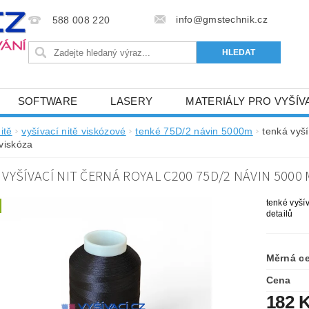
info@gmstechnik.cz
588 008 220
SOFTWARE
LASERY
MATERIÁLY PRO VYŠÍV
 PRO VYŠÍVÁNÍ
BAREVNICE A KATALOGY
DOPRO
itě
vyšívací nitě viskózové
tenké 75D/2 návin 5000m
tenká vyš
viskóza
BA, SLUŽBY
NAPIŠTE NÁM
KONTAKTY
VYŠÍVACÍ NIT ČERNÁ ROYAL C200 75D/2 NÁVIN 5000
NÝ OD 6. 5.2024
OBCHODNÍ PODMÍNKY PRO E-SHOP 
tenké vyší
detailů
Měrná c
Cena
182 