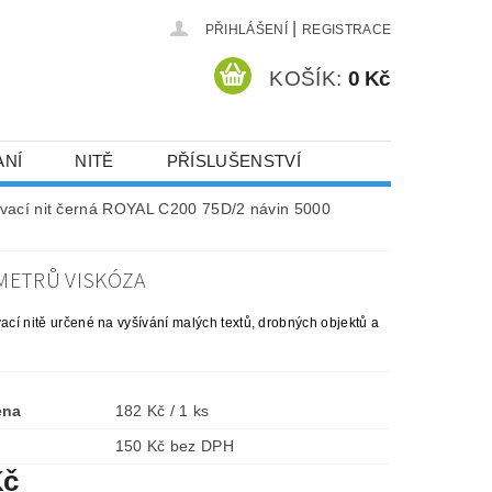
|
PŘIHLÁŠENÍ
REGISTRACE
KOŠÍK:
0 Kč
ANÍ
NITĚ
PŘÍSLUŠENSTVÍ
DEJ A SLEVY
HOT-FIX KAMENY
ívací nit černá ROYAL C200 75D/2 návin 5000
 METRŮ VISKÓZA
VYSIVACI.CZ
vací nitě určené na vyšívání malých textů, drobných objektů a
ena
182 Kč / 1 ks
150 Kč bez DPH
Kč