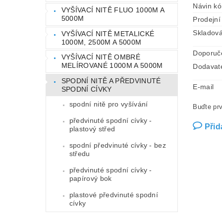
Návin k
VYŠÍVACÍ NITĚ FLUO 1000M A
5000M
Prodejní
Skladová
VYŠÍVACÍ NITĚ METALICKÉ
1000M, 2500M A 5000M
Doporuč
VYŠÍVACÍ NITĚ OMBRÉ
MELÍROVANÉ 1000M A 5000M
Dodavat
SPODNÍ NITĚ A PŘEDVINUTÉ
E-mail
SPODNÍ CÍVKY
spodní nitě pro vyšívání
Buďte prv
předvinuté spodní cívky -
Přid
plastový střed
spodní předvinuté cívky - bez
středu
předvinuté spodní cívky -
papírový bok
plastové předvinuté spodní
cívky