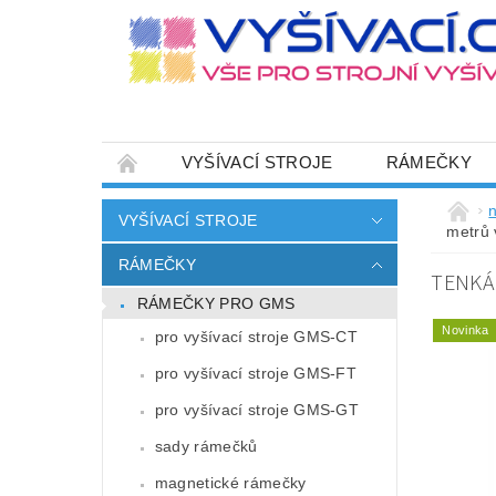
VYŠÍVACÍ STROJE
RÁMEČKY
JEHLY
SADY NITÍ A STARTOVACÍ SETY
n
VYŠÍVACÍ STROJE
metrů 
HOT-FIX APLIKACE
ZAKÁZKOVÁ VÝRO
RÁMEČKY
TENKÁ 
CENÍK DOPRAVY (NÁKLADŮ EXPEDICE) PLAT
RÁMEČKY PRO GMS
ZÁSADY OCHRANY OSOBNÍCH ÚDAJŮ
Novinka
pro vyšívací stroje GMS-CT
pro vyšívací stroje GMS-FT
pro vyšívací stroje GMS-GT
sady rámečků
magnetické rámečky