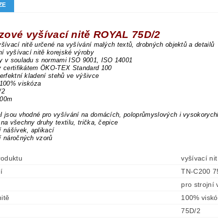
ZE
zové vyšívací nitě ROYAL 75D/2
yšívací nitě určené na vyšívání malých textů, drobných objektů a detailů
dní vyšívací nitě korejské výroby
ny v souladu s normami ISO 9001, ISO 14001
ny certifikátem ÖKO-TEX Standard 100
perfektní kladení stehů ve výšivce
 100% viskóza
/2
000m
l jsou vhodné pro vyšívání na domácích, poloprůmyslových i vysokorych
 na všechny druhy textilu, trička, čepice
í nášívek, aplikací
í náročných vzorů
roduktu
vyšívací n
í
TN-C200 7
pro strojní
itě
100% visk
75D/2