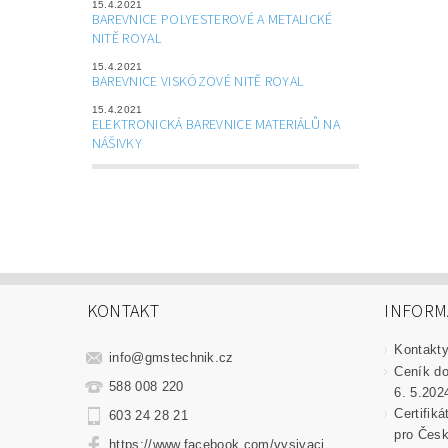
15.4.2021
BAREVNICE POLYESTEROVÉ A METALICKÉ
NITĚ ROYAL
15.4.2021
BAREVNICE VISKÓZOVÉ NITĚ ROYAL
15.4.2021
ELEKTRONICKÁ BAREVNICE MATERIÁLŮ NA
NÁŠIVKY
KONTAKT
INFORM
Kontakt
info
@
gmstechnik.cz
Ceník do
588 008 220
6. 5.202
Certifik
603 24 28 21
pro Česk
https://www.facebook.com/vysivaci