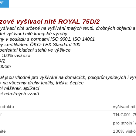
ZE
zové vyšívací nitě ROYAL 75D/2
vyšívací nitě určené na vyšívání malých textů, drobných objektů a 
ídní vyšívací nitě korejské výroby
ěny v souladu s normami ISO 9001, ISO 14001
eny certifikátem ÖKO-TEX Standard 100
 perfektní kladení stehů ve výšivce
: 100% viskóza
D/2
5000m
al jsou vhodné pro vyšívání na domácích, poloprůmyslových i vy
y na všechny druhy textilu, trička, čepice
ní nášívek, aplikací
ní náročných vzorů
roduktu
vyšívací n
í
TN-C001 7
pro strojní
itě
100% visk