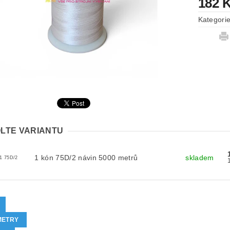
182 
Kategori
LTE VARIANTU
1 kón 75D/2 návin 5000 metrů
skladem
1 75D/2
METRY