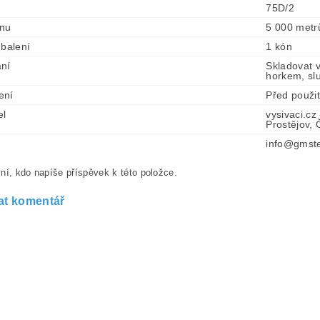
75D/2
ónu
5 000 metr
 balení
1 kón
ní
Skladovat 
horkem, sl
ení
Před použi
el
vysivaci.cz
Prostějov,
info@gmste
ní, kdo napíše příspěvek k této položce.
at komentář