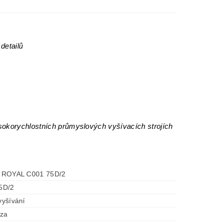
detailů
sokorychlostních průmyslových vyšívacích strojích
it ROYAL C001 75D/2
5D/2
 vyšívání
óza