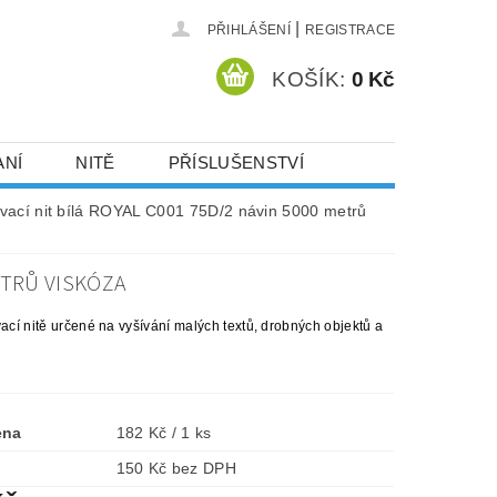
|
PŘIHLÁŠENÍ
REGISTRACE
KOŠÍK:
0 Kč
ANÍ
NITĚ
PŘÍSLUŠENSTVÍ
DEJ A SLEVY
HOT-FIX KAMENY
ívací nit bílá ROYAL C001 75D/2 návin 5000 metrů
ETRŮ VISKÓZA
VYSIVACI.CZ
vací nitě určené na vyšívání malých textů, drobných objektů a
ena
182 Kč / 1 ks
150 Kč bez DPH