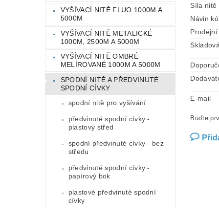
Síla nitě
VYŠÍVACÍ NITĚ FLUO 1000M A
5000M
Návin k
Prodejní
VYŠÍVACÍ NITĚ METALICKÉ
1000M, 2500M A 5000M
Skladová
VYŠÍVACÍ NITĚ OMBRÉ
MELÍROVANÉ 1000M A 5000M
Doporuč
Dodavat
SPODNÍ NITĚ A PŘEDVINUTÉ
SPODNÍ CÍVKY
E-mail
spodní nitě pro vyšívání
Buďte prv
předvinuté spodní cívky -
plastový střed
Přid
spodní předvinuté cívky - bez
středu
předvinuté spodní cívky -
papírový bok
plastové předvinuté spodní
cívky