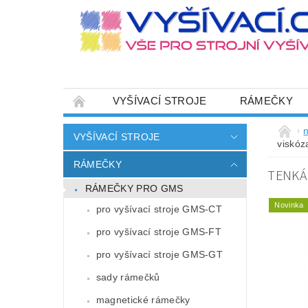
VYŠÍVACÍ STROJE
RÁMEČKY
JEHLY
SADY NITÍ A STARTOVACÍ SETY
n
VYŠÍVACÍ STROJE
viskóz
HOT-FIX APLIKACE
ZAKÁZKOVÁ VÝRO
RÁMEČKY
TENKÁ 
CENÍK DOPRAVY (NÁKLADŮ EXPEDICE) PLAT
RÁMEČKY PRO GMS
ZÁSADY OCHRANY OSOBNÍCH ÚDAJŮ
Novinka
pro vyšívací stroje GMS-CT
pro vyšívací stroje GMS-FT
pro vyšívací stroje GMS-GT
sady rámečků
magnetické rámečky