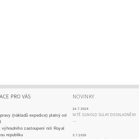
ACE PRO VÁS
NOVINKY
y
24.7.2026
NITĚ GUNOLD SULKY DOSKLADNĚNY
pravy (nákladů expedice) platný od
...
4
át výhradního zastoupení nití Royal
ou republiku
3.7.2026