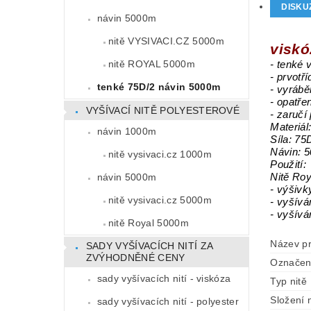
DISKU
návin 5000m
nitě VYSIVACI.CZ 5000m
viskó
nitě ROYAL 5000m
- tenké 
- prvotř
tenké 75D/2 návin 5000m
- vyráb
- opatř
VYŠÍVACÍ NITĚ POLYESTEROVÉ
- zaručí
Materiál
návin 1000m
Síla: 75
Návin: 
nitě vysivaci.cz 1000m
Použití:
návin 5000m
Nitě Roy
- výšivk
nitě vysivaci.cz 5000m
- vyšívá
- vyšívá
nitě Royal 5000m
Název p
SADY VYŠÍVACÍCH NITÍ ZA
ZVÝHODNĚNÉ CENY
Označen
sady vyšívacích nití - viskóza
Typ nitě
Složení n
sady vyšívacích nití - polyester