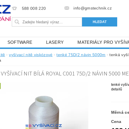
info@gmstechnik.cz
588 008 220
SOFTWARE
LASERY
MATERIÁLY PRO VYŠÍV
 PRO VYŠÍVÁNÍ
BAREVNICE A KATALOGY
DOPRO
itě
vyšívací nitě viskózové
tenké 75D/2 návin 5000m
tenká vyš
a
BA, SLUŽBY
NAPIŠTE NÁM
KONTAKTY
VYŠÍVACÍ NIT BÍLÁ ROYAL C001 75D/2 NÁVIN 5000 M
NÝ OD 6. 5.2024
OBCHODNÍ PODMÍNKY PRO E-SHOP 
tenké vyší
detailů
Měrná c
Cena