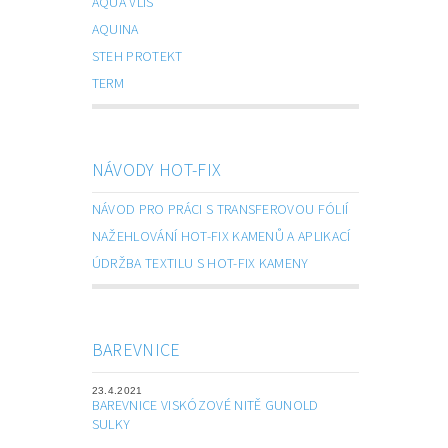
AQUA VLIS
AQUINA
STEH PROTEKT
TERM
NÁVODY HOT-FIX
NÁVOD PRO PRÁCI S TRANSFEROVOU FÓLIÍ
NAŽEHLOVÁNÍ HOT-FIX KAMENŮ A APLIKACÍ
ÚDRŽBA TEXTILU S HOT-FIX KAMENY
BAREVNICE
23.4.2021
BAREVNICE VISKÓZOVÉ NITĚ GUNOLD
SULKY