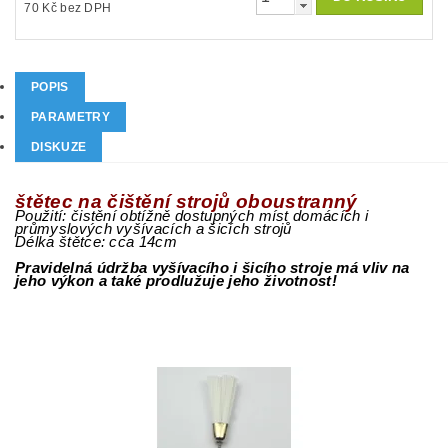
70 Kč bez DPH
POPIS
PARAMETRY
DISKUZE
štětec na čištění strojů oboustranný
Použití: čistění obtížně dostupných míst domácích i
průmyslových vyšívacích a šicích strojů
Délka štětce: cca 14cm
Pravidelná údržba vyšívacího i šicího stroje má vliv na
jeho výkon a také prodlužuje jeho životnost!