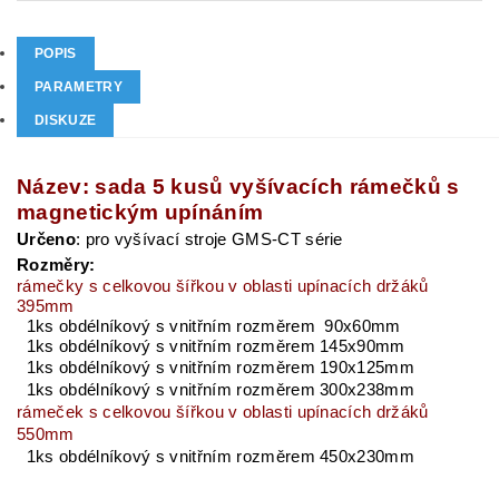
POPIS
PARAMETRY
DISKUZE
Název: sada 5 kusů vyšívacích rámečků s
magnetickým upínáním
Určeno
: pro vyšívací stroje GMS-CT série
Rozměry:
rámečky s celkovou šířkou v oblasti upínacích držáků
395mm
1ks obdélníkový s vnitřním rozměrem 90x60mm
1ks obdélníkový s vnitřním rozměrem 145x90mm
1ks obdélníkový s vnitřním rozměrem 190x125m
m
1ks obdélníkový s vnitřním rozměrem 300x238mm
rámeček s celkovou šířkou v oblasti upínacích držáků
550mm
1ks obdélníkový s vnitřním rozměrem 450x230mm