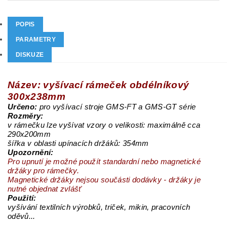
POPIS
PARAMETRY
DISKUZE
Název: vyšívací rámeček obdélníkový
300x238mm
Určeno:
pro vyšívací stroje GMS-FT a GMS-GT série
Rozměry:
v rámečku lze vyšívat vzory o velikosti: maximálně cca
290x200mm
šířka v oblasti upínacích držáků: 354mm
Upozornění:
Pro upnutí je možné použít standardní nebo magnetické
držáky pro rámečky.
Magnetické držáky nejsou součásti dodávky - držáky je
nutné objednat zvlášť
Použití:
vyšívání textilních výrobků, triček, mikin, pracovních
oděvů...