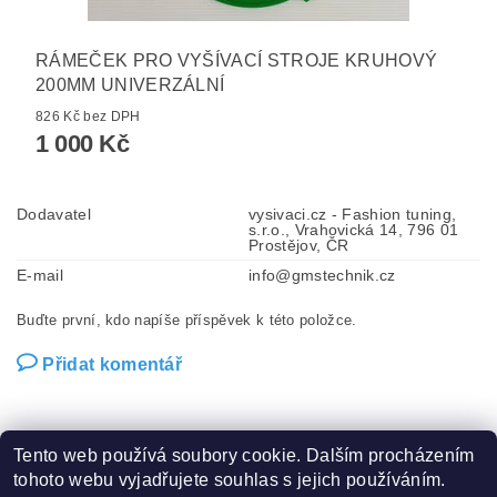
RÁMEČEK PRO VYŠÍVACÍ STROJE KRUHOVÝ
200MM UNIVERZÁLNÍ
826 Kč bez DPH
1 000 Kč
Dodavatel
vysivaci.cz - Fashion tuning,
s.r.o., Vrahovická 14, 796 01
Prostějov, ČR
E-mail
info@gmstechnik.cz
Buďte první, kdo napíše příspěvek k této položce.
Přidat komentář
Tento web používá soubory cookie. Dalším procházením
tohoto webu vyjadřujete souhlas s jejich používáním.
Zboží.cz
|
Heureka.cz
|
Hot-fix.cz
|
Crystalstyle.cz