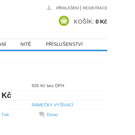
|
PŘIHLÁŠENÍ
REGISTRACE
KOŠÍK:
0 Kč
ANÍ
NITĚ
PŘÍSLUŠENSTVÍ
DEJ A SLEVY
HOT-FIX KAMENY
VYSIVACI.CZ
926 Kč bez DPH
 Kč
e
RÁMEČKY VYŠÍVACÍ
Tisk
Dotaz