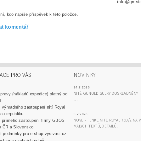
info@gmste
ní, kdo napíše příspěvek k této položce.
at komentář
ACE PRO VÁS
NOVINKY
y
24.7.2026
NITĚ GUNOLD SULKY DOSKLADNĚNY
pravy (nákladů expedice) platný od
...
4
át výhradního zastoupení nití Royal
ou republiku
3.7.2026
NOVĚ - TENKÉ NITĚ ROYAL 75D/2 NA V
át přímého zastoupení firmy GBOS
MALÝCH TEXTŮ, DETAILŮ...
o ČR a Slovensko
...
 podmínky pro e-shop vysivaci.cz
chrany osobních údajů