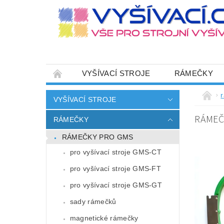
VYŠÍVACÍ STROJE
RÁMEČKY
JEHLY
SADY NITÍ A STARTOVACÍ SETY
VYŠÍVACÍ STROJE
HOT-FIX APLIKACE
ZAKÁZKOVÁ VÝRO
RÁMEČ
RÁMEČKY
CENÍK DOPRAVY (NÁKLADŮ EXPEDICE) PLAT
RÁMEČKY PRO GMS
ZÁSADY OCHRANY OSOBNÍCH ÚDAJŮ
pro vyšívací stroje GMS-CT
pro vyšívací stroje GMS-FT
pro vyšívací stroje GMS-GT
sady rámečků
magnetické rámečky