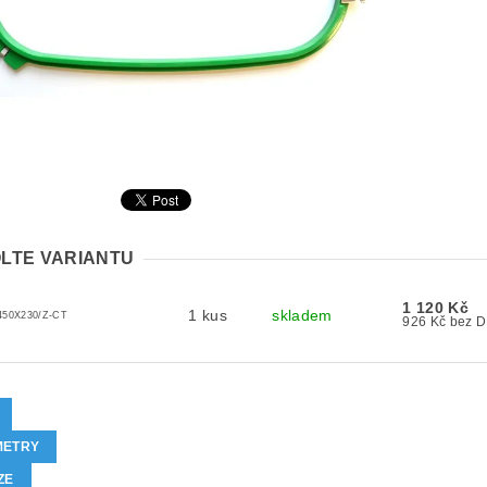
LTE VARIANTU
1 120 Kč
1 kus
skladem
50X230/Z-CT
926 Kč be
METRY
ZE