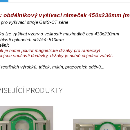
: obdélníkový vyšívací rámeček 450x230mm (ma
pro vyšívací stroje GMS-CT série
ku lze vyšívat vzory o velikosti: maximálně cca 430x210mm
oblasti upínacích držáků: 510mm
nění:
tí je nutné použít magnetické držáky pro rámečky!
ejsou součásti dodávky, držáky je nutné objednat zvlášť.
 textilních výrobků, triček, mikin, pracovních oděvů...
ISEJÍCÍ PRODUKTY