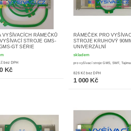
A VYŠÍVACÍCH RÁMEČKŮ
RÁMEČEK PRO VYŠÍVAC
VYŠÍVACÍ STROJE GMS-
STROJE KRUHOVÝ 90M
 GMS-GT SÉRIE
UNIVERZÁLNÍ
em
skladem
4 000 Kč bez DPH
pro vyšívací stroje GMS, SWF, Tajima
40 Kč
826 Kč bez DPH
1 000 Kč