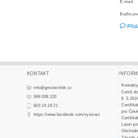
E-mail
Buďte prv
Přid
KONTAKT
INFORM
Kontakt
info
@
gmstechnik.cz
Ceník do
588 008 220
6. 5.202
Certifik
603 24 28 21
pro Česk
https://www.facebook.com/vysivaci
Certifik
Laser pr
Obchodní
Zásady o