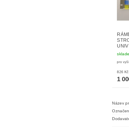
RÁME
STR
UNIV
sklad
pro vyš
1 0
Název p
Označen
Dodavat