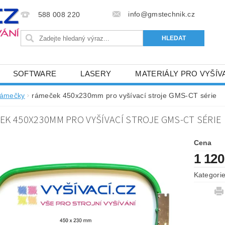
info@gmstechnik.cz
588 008 220
SOFTWARE
LASERY
MATERIÁLY PRO VYŠÍV
 PRO VYŠÍVÁNÍ
BAREVNICE A KATALOGY
DOPRO
rámečky
rámeček 450x230mm pro vyšívací stroje GMS-CT série
BA, SLUŽBY
NAPIŠTE NÁM
KONTAKTY
EK 450X230MM PRO VYŠÍVACÍ STROJE GMS-CT SÉRIE
NÝ OD 6. 5.2024
OBCHODNÍ PODMÍNKY PRO E-SHOP 
Cena
1 120
Kategori