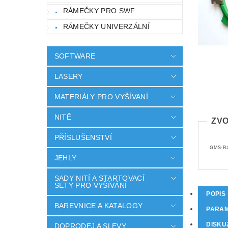
RÁMEČKY PRO SWF
RÁMEČKY UNIVERZÁLNÍ
SOFTWARE
LASERY
MATERIÁLY PRO VYŠÍVANÍ
NITĚ
ZVO
PŘÍSLUŠENSTVÍ
GMS-R4
JEHLY
SADY NITÍ A STARTOVACÍ
SETY PRO VYŠÍVÁNÍ
POPIS
BAREVNICE A KATALOGY
PARA
DISKU
DOPRODEJ A SLEVY