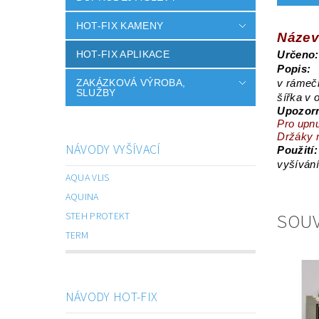
HOT-FIX KAMENY
Název
HOT-FIX APLIKACE
Určeno:
Popis:
ZAKÁZKOVÁ VÝROBA,
v rámeč
SLUŽBY
šířka v 
Upozor
Pro upnu
Držáky n
NÁVODY VYŠÍVACÍ
Použití:
vyšívání
AQUA VLIS
AQUINA
SOUV
STEH PROTEKT
TERM
NÁVODY HOT-FIX