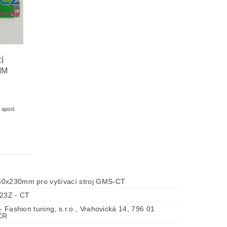
Í
MM
 apod.
0x230mm pro vyšívací stroj GMS-CT
3Z - CT
 - Fashion tuning, s.r.o., Vrahovická 14, 796 01
 ČR