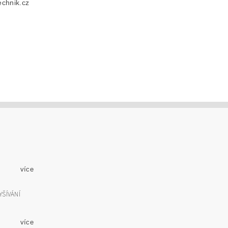
chnik.cz
více
YŠÍVÁNÍ
více