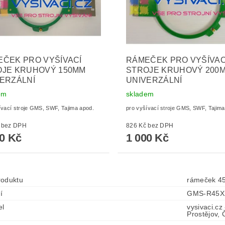
ČEK PRO VYŠÍVACÍ
RÁMEČEK PRO VYŠÍVAC
OJE KRUHOVÝ 150MM
STROJE KRUHOVÝ 200
ERZÁLNÍ
UNIVERZÁLNÍ
em
skladem
ívací stroje GMS, SWF, Tajima apod.
pro vyšívací stroje GMS, SWF, Tajima
826 Kč bez DPH
826 Kč bez DPH
00 Kč
1 000 Kč
roduktu
rámeček 45
í
GMS-R45X2
el
vysivaci.cz
Prostějov,