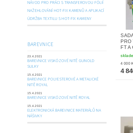
NÁVOD PRO PRÁCI S TRANSFEROVOU FÓLIÍ
NAŽEHLOVÁNÍ HOT-FIX KAMENŮ A APLIKACÍ
ÚDRŽBA TEXTILU S HOT-FIX KAMENY
SAD
PRO 
BAREVNICE
FT A
sklad
23.4.2021
BAREVNICE VISKÓZOVÉ NITĚ GUNOLD
SULKY
4 8
15.4.2021
BAREVNICE POLYESTEROVÉ A METALICKÉ
NITĚ ROYAL
15.4.2021
BAREVNICE VISKÓZOVÉ NITĚ ROYAL
15.4.2021
ELEKTRONICKÁ BAREVNICE MATERIÁLŮ NA
NÁŠIVKY