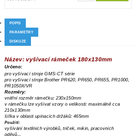
POPIS
PARAMETRY
DISKUZE
Název: vyšívací rámeček 180x130mm
Určeno:
pro vyšívací stroje GMS-CT série
pro vyšívací stroje Brother PR620, PR650, PR655, PR1000,
PR1050X/VR
Rozměry:
vnitřní rozměr rámečku: 230x150mm
v rámečku lze vyšívat vzory o velikosti: maximálně cca
210x130mm
šířka v oblasti upínacích držáků: 465mm
Použití:
vyšívání textilních výrobků, triček, mikin, pracovních
oděvů...