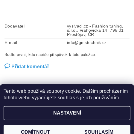
Dodavatel
vysivaci.cz - Fashion tuning,
s.r.o., Vrahovická 14, 796 01
Prostějov, ČR
E-mail
info@gmstechnik.cz
Buďte první, kdo napíše příspěvek k této položce.
Přidat komentář
Tento web používá soubory cookie. Dalším procházením
tohoto webu vyjadřujete souhlas s jejich používáním.
Zboží.cz
|
Heureka.cz
|
Hot-fix.cz
|
Crystalstyle.cz
NASTAVENÍ
2026 ©
Vysivaci.cz
, všechna práva vyhrazena
Vytvořil Shoptet
ODMÍTNOUT
SOUHLASÍM