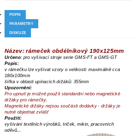
POPIS
PARAMETRY
DISKUZE
Název: rámeček obdélníkový 190x125mm
Určeno
: pro vyšívací stroje serie GMS-FT a GMS-GT
Popis:
v rámečku lze vyšívat vzory o velikosti: maximálně cca
180x100mm
šířka v oblasti upínacích držáků: 355mm
Upozornění:
Pro upnutí je možné použít standardní nebo magnetické
držáky pro rámečky.
Magnetické držáky nejsou součásti dodávky - držáky je
nutné objednat zvlášť
Použití:
vyšívání textilních výrobků, triček, mikin, pracovních
oděvů...