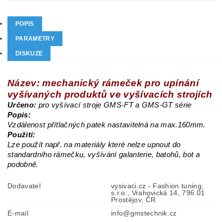
POPIS
PARAMETRY
DISKUZE
Název: mechanický rámeček pro upínání
vyšívaných produktů ve vyšívacích strojích
Určeno:
pro vyšívací stroje GMS-FT a GMS-GT série
Popis:
Vzdálenost přítlačných patek nastavitelná na max.160mm.
Použití:
Lze použít např. na materiály které nelze upnout do
standardního rámečku, vyšívání galanterie, batohů, bot a
podobně.
Dodavatel
vysivaci.cz - Fashion tuning,
s.r.o., Vrahovická 14, 796 01
Prostějov, ČR
E-mail
info@gmstechnik.cz