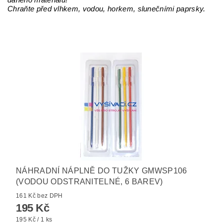
daného materiálu!
Chraňte před vlhkem, vodou, horkem, slunečními paprsky.
NÁHRADNÍ NÁPLNĚ DO TUŽKY GMWSP106
(VODOU ODSTRANITELNÉ, 6 BAREV)
161 Kč bez DPH
195 Kč
195 Kč / 1 ks