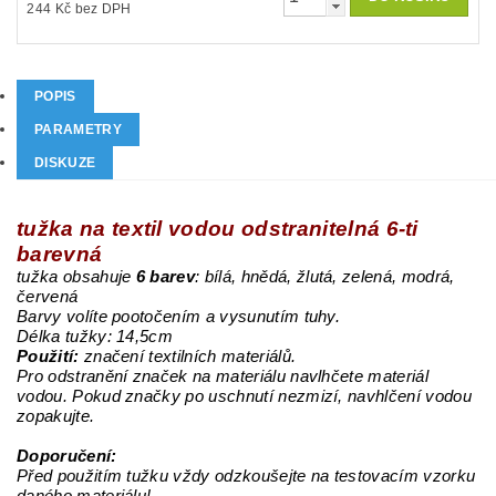
244 Kč bez DPH
POPIS
PARAMETRY
DISKUZE
tužka na textil vodou odstranitelná 6-ti
barevná
tužka obsahuje
6 barev
:
bílá, hnědá, žlutá, zelená, modrá,
červená
Barvy volíte pootočením a vysunutím tuhy.
Délka tužky: 14,5cm
Použití:
značení textilních materiálů.
Pro odstranění značek na materiálu navlhčete materiál
vodou. Pokud značky po uschnutí nezmizí, navhlčení vodou
zopakujte.
Doporučení:
Před použitím tužku vždy odzkoušejte na testovacím vzorku