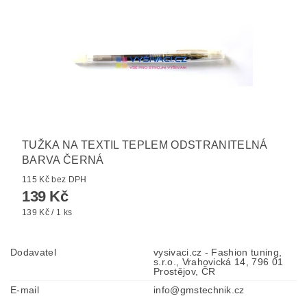
TUŽKA NA TEXTIL TEPLEM ODSTRANITELNÁ
BARVA ČERNÁ
115 Kč bez DPH
139 Kč
139 Kč / 1 ks
Dodavatel
vysivaci.cz - Fashion tuning,
s.r.o., Vrahovická 14, 796 01
Prostějov, ČR
E-mail
info@gmstechnik.cz